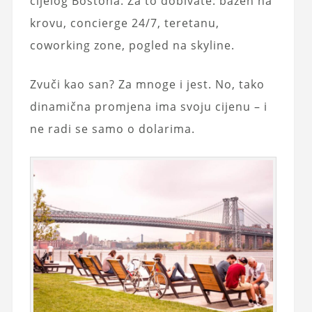
cijelog Bostona. Za to dobivate: bazen na
krovu, concierge 24/7, teretanu,
coworking zone, pogled na skyline.
Zvuči kao san? Za mnoge i jest. No, tako
dinamična promjena ima svoju cijenu – i
ne radi se samo o dolarima.