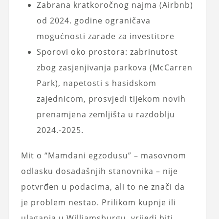
Zabrana kratkoročnog najma (Airbnb)
od 2024. godine ograničava
mogućnosti zarade za investitore
Sporovi oko prostora: zabrinutost
zbog zasjenjivanja parkova (McCarren
Park), napetosti s hasidskom
zajednicom, prosvjedi tijekom novih
prenamjena zemljišta u razdoblju
2024.-2025.
Mit o “Mamdani egzodusu” – masovnom
odlasku dosadašnjih stanovnika – nije
potvrđen u podacima, ali to ne znači da
je problem nestao. Prilikom kupnje ili
ulaganja u Williamsburgu, vrijedi biti