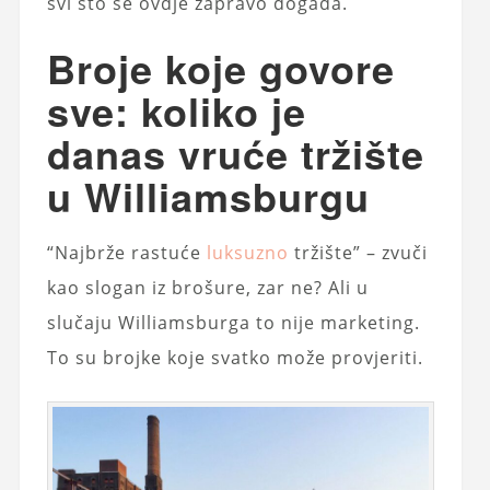
svi što se ovdje zapravo događa.
Broje koje govore
sve: koliko je
danas vruće tržište
u Williamsburgu
“Najbrže rastuće
luksuzno
tržište” – zvuči
kao slogan iz brošure, zar ne? Ali u
slučaju Williamsburga to nije marketing.
To su brojke koje svatko može provjeriti.