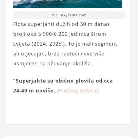
fot. luxyachts.com
Flota superjahti dužih od 30 m danas
broji oko 5 900-6 200 jedinica širom
svijeta (2024.-2025.). To je mali segment,
ali utjecajan, brzo rastući i sve više
usmjeren na očuvanje okoliša.
“Superjahte su obično plovila od cca
24-40 m naviše
…
Pročitaj ostatak