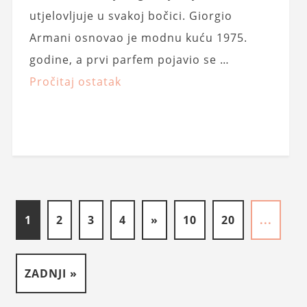
utjelovljuje u svakoj bočici. Giorgio
Armani osnovao je modnu kuću 1975.
godine, a prvi parfem pojavio se …
Pročitaj ostatak
1
2
3
4
»
10
20
...
ZADNJI »