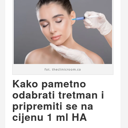
fot. theclinicroom.co
Kako pametno
odabrati tretman i
pripremiti se na
cijenu 1 ml HA