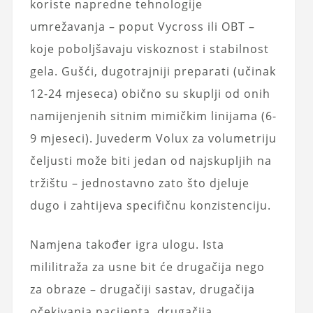
koriste napredne tehnologije
umrežavanja – poput Vycross ili OBT –
koje poboljšavaju viskoznost i stabilnost
gela. Gušći, dugotrajniji preparati (učinak
12-24 mjeseca) obično su skuplji od onih
namijenjenih sitnim mimičkim linijama (6-
9 mjeseci). Juvederm Volux za volumetriju
čeljusti može biti jedan od najskupljih na
tržištu – jednostavno zato što djeluje
dugo i zahtijeva specifičnu konzistenciju.
Namjena također igra ulogu. Ista
mililitraža za usne bit će drugačija nego
za obraze – drugačiji sastav, drugačija
očekivanja pacijenta, drugačija