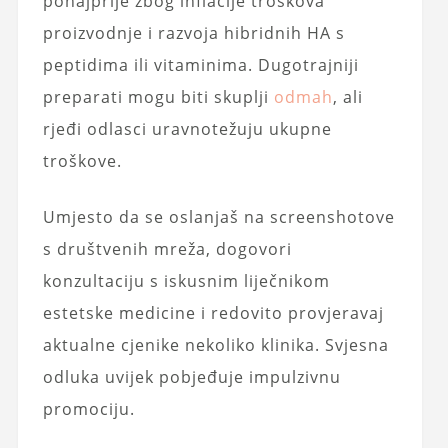
ponajprije zbog inflacije troškova
proizvodnje i razvoja hibridnih HA s
peptidima ili vitaminima. Dugotrajniji
preparati mogu biti skuplji
odmah
, ali
rjeđi odlasci uravnotežuju ukupne
troškove.
Umjesto da se oslanjaš na screenshotove
s društvenih mreža, dogovori
konzultaciju s iskusnim liječnikom
estetske medicine i redovito provjeravaj
aktualne cjenike nekoliko klinika. Svjesna
odluka uvijek pobjeđuje impulzivnu
promociju.