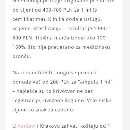
veleprodaja prodaje originalne preparate
po cijeni od 400-700 PLN za 1 ml (s
certifikatima). Klinika dodaje uslugu,
vrijeme, sterilizaciju – rezultat je 1 000-1
800 PLN. Tipična marža iznosi oko 100-
150%, što nije pretjerano za medicinsku
branšu.
Na crnom tržištu mogu se pronaći
ponude već od 200 PLN za “ampulu 1 ml”
– najčešće su to krivotvorine bez
registracije, uvezene ilegalno. Vrlo niske
cijene su znak za uzbunu.
U
Varšavi
i Krakovu zahvati koštaju od 1