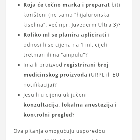
Koja će točno marka i preparat
biti
korišteni (ne samo “hijaluronska
kiselina”, već npr. Juvederm Ultra 3)?
Koliko ml se planira aplicirati
i
odnosi li se cijena na 1 ml, cijeli
tretman ili na “ampulu”?
Ima li proizvod
registrirani broj
medicinskog proizvoda
(URPL ili EU
notifikacija)?
Jesu li u cijenu uključeni
konzultacija, lokalna anestezija i
kontrolni pregled
?
Ova pitanja omogućuju usporedbu