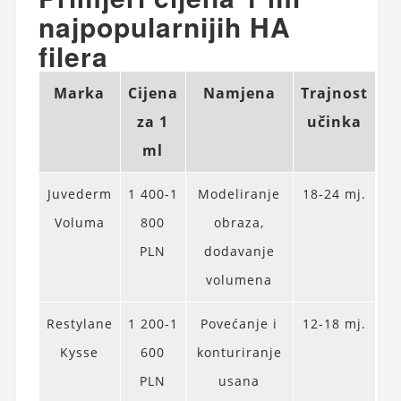
najpopularnijih HA
filera
Marka
Cijena
Namjena
Trajnost
za 1
učinka
ml
Juvederm
1 400-1
Modeliranje
18-24 mj.
Voluma
800
obraza,
PLN
dodavanje
volumena
Restylane
1 200-1
Povećanje i
12-18 mj.
Kysse
600
konturiranje
PLN
usana