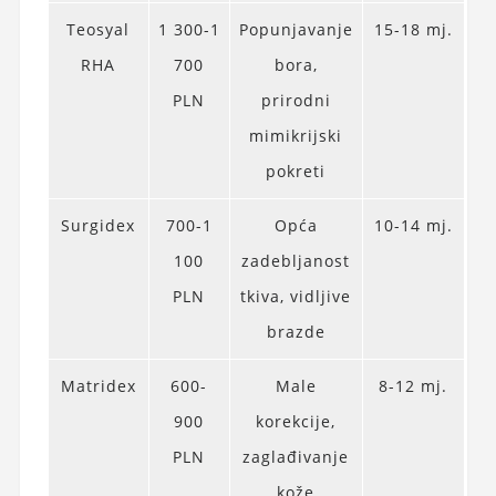
Teosyal
1 300-1
Popunjavanje
15-18 mj.
RHA
700
bora,
PLN
prirodni
mimikrijski
pokreti
Surgidex
700-1
Opća
10-14 mj.
100
zadebljanost
PLN
tkiva, vidljive
brazde
Matridex
600-
Male
8-12 mj.
900
korekcije,
PLN
zaglađivanje
kože