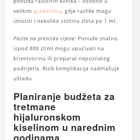
ponuda različitih klinika – osobito u
velikim
gradovima
, gdje razlike mogu
iznositi i nekoliko stotina zlota po 1 ml.
Pazite na preniske cijene:
Ponude znatno
ispod 800 zl/ml mogu upućivati na
krivotvorinu ili preparat nepoznatog
podrijetla. Rizik komplikacija nadmašuje
uštedu.
Planiranje budžeta za
tretmane
hijaluronskom
kiselinom u narednim
godinama