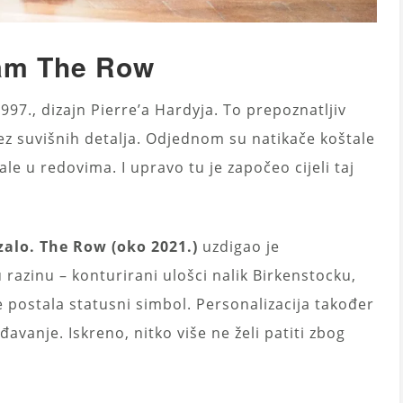
zam The Row
97., dizajn Pierre’a Hardyja. To prepoznatljiv
 bez suvišnih detalja. Odjednom su natikače koštale
ale u redovima. I upravo tu je započeo cijeli taj
zalo. The Row (oko 2021.)
uzdigao je
razinu – konturirani ulošci nalik Birkenstocku,
e postala statusni simbol. Personalizacija također
đavanje. Iskreno, nitko više ne želi patiti zbog