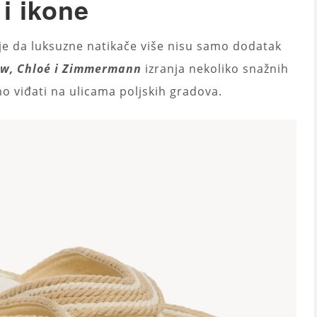
 i ikone
je da luksuzne natikače više nisu samo dodatak
Row, Chloé i Zimmermann
izranja nekoliko snažnih
o viđati na ulicama poljskih gradova.