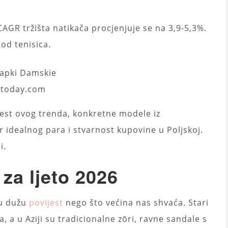
 CAGR tržišta natikača procjenjuje se na 3,9-5,3%.
 od tenisica.
. today.com
jest ovog trenda, konkretne modele iz
ir idealnog para i stvarnost kupovine u Poljskoj.
i.
za ljeto 2026
ju dužu
povijest
nego što većina nas shvaća. Stari
a, a u Aziji su tradicionalne zōri, ravne sandale s