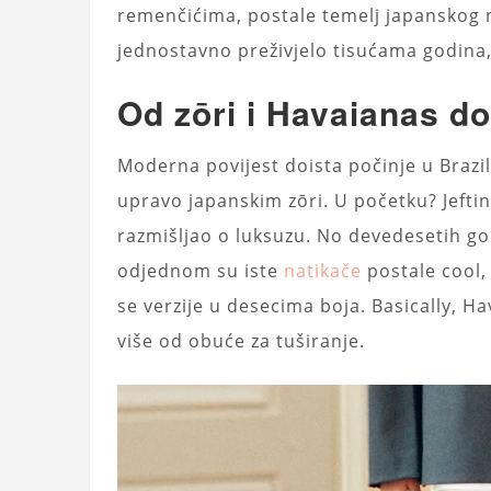
remenčićima, postale temelj japanskog na
jednostavno preživjelo tisućama godina,
Od zōri i Havaianas do
Moderna povijest doista počinje u Brazi
upravo japanskim zōri. U početku? Jefti
razmišljao o luksuzu. No devedesetih g
odjednom su iste
natikače
postale cool,
se verzije u desecima boja. Basically, H
više od obuće za tuširanje.