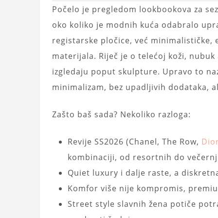
Počelo je pregledom lookbookova za sezo
oko koliko je modnih kuća odabralo upra
registarske pločice, već minimalističke, 
materijala. Riječ je o telećoj koži, nub
izgledaju poput skulpture. Upravo to n
minimalizam, bez upadljivih dodataka, al
Zašto baš sada? Nekoliko razloga:
Revije SS2026 (Chanel, The Row,
Dio
kombinaciji, od resortnih do večernj
Quiet luxury i dalje raste, a diskret
Komfor više nije kompromis, premium
Street style slavnih žena potiče pot