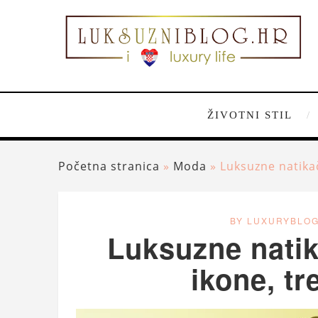
ŽIVOTNI STIL
Početna stranica
»
Moda
»
Luksuzne natikač
BY LUXURYBLO
Luksuzne natika
ikone, tr