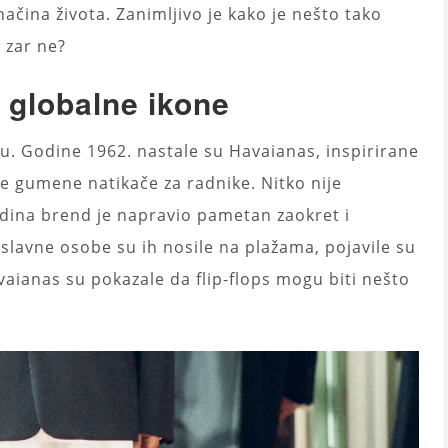
čina života. Zanimljivo je kako je nešto tako
 zar ne?
 globalne ikone
lu. Godine 1962. nastale su Havaianas, inspirirane
ne gumene natikače za radnike. Nitko nije
odina brend je napravio pametan zaokret i
 slavne osobe su ih nosile na plažama, pojavile su
avaianas su pokazale da flip-flops mogu biti nešto