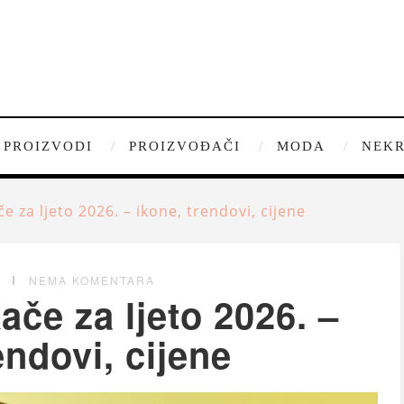
PROIZVODI
PROIZVOĐAČI
MODA
NEKR
e za ljeto 2026. – ikone, trendovi, cijene
G
NEMA KOMENTARA
če za ljeto 2026. –
endovi, cijene