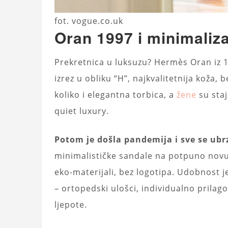
fot. vogue.co.uk
Oran 1997 i minimali
Prekretnica u luksuzu? Hermès Oran iz 19
izrez u obliku “H”, najkvalitetnija koža,
koliko i elegantna torbica, a
žene
su staj
quiet luxury.
Potom je došla pandemija i sve se ubr
minimalističke sandale na potpuno novu 
eko-materijali, bez logotipa. Udobnost j
– ortopedski ulošci, individualno prilago
ljepote.