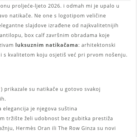
nu proljeće-ljeto 2026. i odmah mi je upalo u
vo natikače. Ne one s logotipom veličine
elegantne slajdove izrađene od najkvalitetnijih
uk antilopu, box calf završnim obradama koje
azivam
luksuznim natikačama
: arhitektonski
i s kvalitetom koju osjetiš već pri prvom nošenju.
r
) prikazale su natikače u gotovo svakoj
ih.
na elegancija je njegova suština
 tržište želi udobnost bez gubitka prestiža
ražnju, Hermès Oran ili The Row Ginza su novi