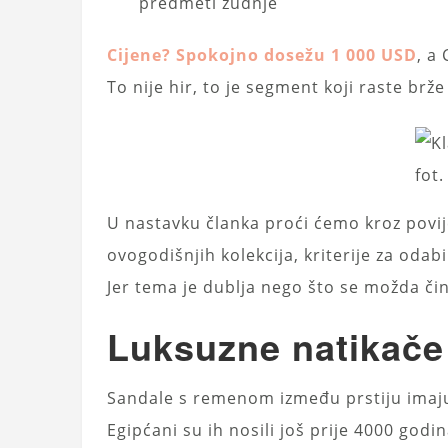
predmeti žudnje
Cijene? Spokojno dosežu 1 000 USD
, a
To nije hir, to je segment koji raste brže
fot
U nastavku članka proći ćemo kroz povi
ovogodišnjih kolekcija, kriterije za odab
Jer tema je dublja nego što se možda čin
Luksuzne natikače 
Sandale s remenom između prstiju ima
Egipćani su ih nosili još prije 4000 godin