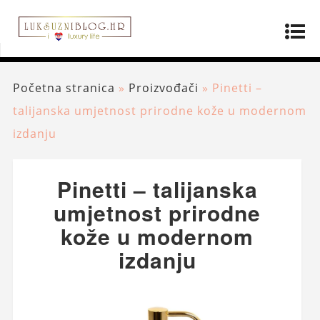
Početna stranica
»
Proizvođači
»
Pinetti –
talijanska umjetnost prirodne kože u modernom
izdanju
Pinetti – talijanska
umjetnost prirodne
kože u modernom
izdanju