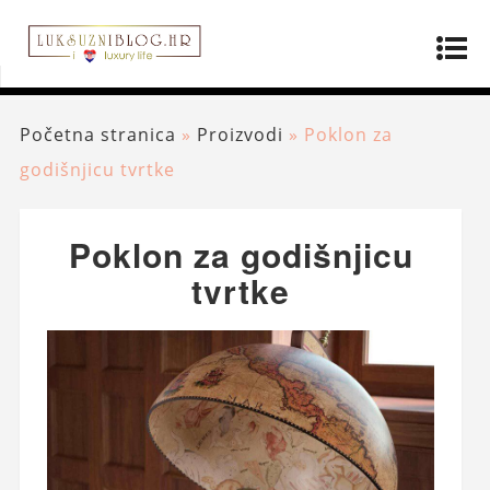
Početna stranica
»
Proizvodi
»
Poklon za
godišnjicu tvrtke
Poklon za godišnjicu
tvrtke