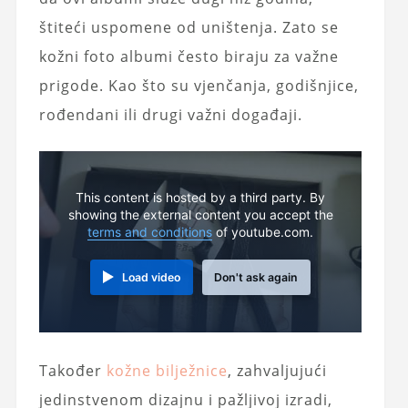
štiteći uspomene od uništenja. Zato se
kožni foto albumi često biraju za važne
prigode. Kao što su vjenčanja, godišnjice,
rođendani ili drugi važni događaji.
This content is hosted by a third party. By
showing the external content you accept the
terms and conditions
of youtube.com.
Load video
Don't ask again
Također
kožne bilježnice
, zahvaljujući
jedinstvenom dizajnu i pažljivoj izradi,