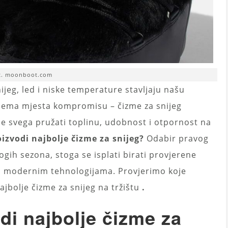
t. moonboot.com
jeg, led i niske temperature stavljaju našu
 nema mjesta kompromisu – čizme za snijeg
je svega pružati toplinu, udobnost i otpornost na
oizvodi najbolje čizme za snijeg?
Odabir pravog
gih sezona, stoga se isplati birati provjerene
 s modernim tehnologijama. Provjerimo koje
ajbolje čizme za snijeg na tržištu
.
di najbolje čizme za