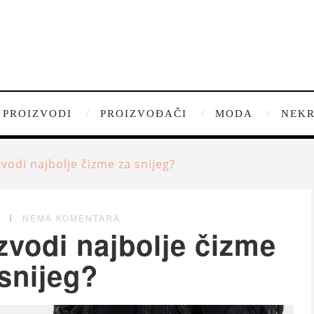
PROIZVODI
PROIZVOĐAČI
MODA
NEKR
zvodi najbolje čizme za snijeg?
G
NEMA KOMENTARA
zvodi najbolje čizme
snijeg?