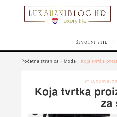
ŽIVOTNI STIL
Početna stranica
»
Moda
»
Koja tvrtka proi
BY LUXURYBLO
Koja tvrtka proi
za 