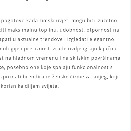
, pogotovo kada zimski uvjeti mogu biti izuzetno
čiti maksimalnu toplinu, udobnost, otpornost na
lapati u aktualne trendove i izgledati elegantno.
ologije i preciznost izrade ovdje igraju ključnu
ost na hladnom vremenu i na skliskim površinama.
ke, posebno one koje spajaju funkcionalnost s
Upoznati brendirane ženske čizme za snijeg, koji
 korisnika diljem svijeta.