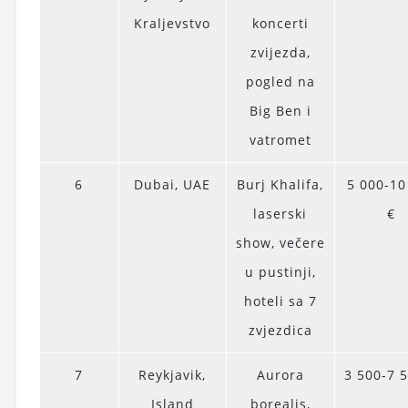
Kraljevstvo
koncerti
zvijezda,
pogled na
Big Ben i
vatromet
6
Dubai, UAE
Burj Khalifa,
5 000-10
laserski
€
show, večere
u pustinji,
hoteli sa 7
zvjezdica
7
Reykjavik,
Aurora
3 500-7 
Island
borealis,