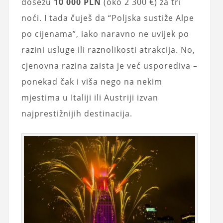
dosežu
10 000 PLN
(oko 2 300 €) za tri
noći. I tada čuješ da “Poljska sustiže Alpe
po cijenama”, iako naravno ne uvijek po
razini usluge ili raznolikosti atrakcija. No,
cjenovna razina zaista je već usporediva –
ponekad čak i viša nego na nekim
mjestima u Italiji ili Austriji izvan
najprestižnijih destinacija.