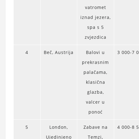
vatromet
iznad jezera,
spa s 5
zvjezdica
4
Beč, Austrija
Balovi u
3 000-7 
prekrasnim
palačama,
klasična
glazba,
valcer u
ponoć
5
London,
Zabave na
4 000-8 
Ujedinjeno
Temzi,