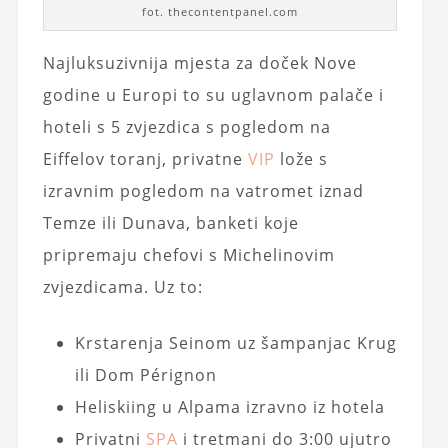
fot. thecontentpanel.com
Najluksuzivnija mjesta za doček Nove
godine u Europi to su uglavnom palače i
hoteli s 5 zvjezdica s pogledom na
Eiffelov toranj, privatne
VIP
lože s
izravnim pogledom na vatromet iznad
Temze ili Dunava, banketi koje
pripremaju chefovi s Michelinovim
zvjezdicama. Uz to:
Krstarenja Seinom uz šampanjac Krug
ili Dom Pérignon
Heliskiing u Alpama izravno iz hotela
Privatni
SPA
i tretmani do 3:00 ujutro