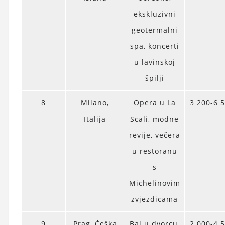
ekskluzivni
geotermalni
spa, koncerti
u lavinskoj
špilji
8
Milano,
Opera u La
3 200-6 
Italija
Scali, modne
revije, večera
u restoranu
s
Michelinovim
zvjezdicama
9
Prag, Češka
Bal u dvorcu,
2 000-4 