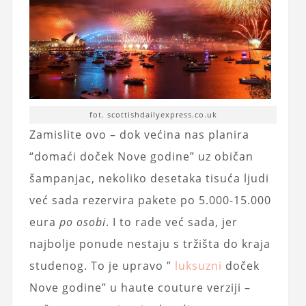
fot. scottishdailyexpress.co.uk
Zamislite ovo – dok većina nas planira
“domaći doček Nove godine” uz običan
šampanjac, nekoliko desetaka tisuća ljudi
već sada rezervira pakete po 5.000-15.000
eura
po osobi
. I to rade već sada, jer
najbolje ponude nestaju s tržišta do kraja
studenog. To je upravo ”
luksuzni
doček
Nove godine” u haute couture verziji –