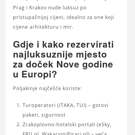
Prag i Krakov nude luksuz po
pristupačnijoj cijeni, idealno za one koji
cijene arhitekturu i mir.
Gdje i kako rezervirati
najluksuznije mjesto
za doček Nove godine
u Europi?
Poljakinje najčešće koriste:
Turoperatori (ITAKA, TUI) – gotovi
paketi, sigurnost
Zrakoplovno-hotelski portali (eSky,
FRU.pl, WakacyjniPiraci.pl) – veća