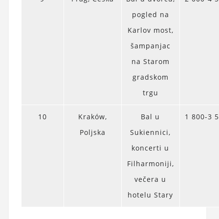
pogled na
Karlov most,
šampanjac
na Starom
gradskom
trgu
10
Kraków,
Bal u
1 800-3 
Poljska
Sukiennici,
koncerti u
Filharmoniji,
večera u
hotelu Stary