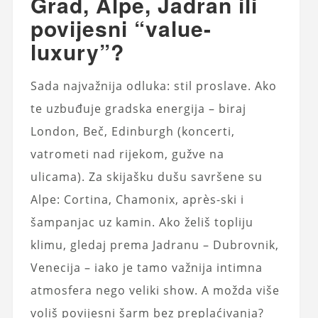
Grad, Alpe, Jadran ili
povijesni “value-
luxury”?
Sada najvažnija odluka: stil proslave. Ako
te uzbuđuje gradska energija – biraj
London, Beč, Edinburgh (koncerti,
vatrometi nad rijekom, gužve na
ulicama). Za skijašku dušu savršene su
Alpe: Cortina, Chamonix, après-ski i
šampanjac uz kamin. Ako želiš topliju
klimu, gledaj prema Jadranu – Dubrovnik,
Venecija – iako je tamo važnija intimna
atmosfera nego veliki show. A možda više
voliš povijesni šarm bez preplaćivanja?