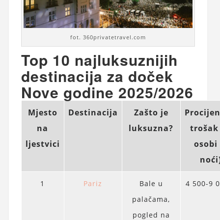
fot. 360privatetravel.com
Top 10 najluksuznijih
destinacija za doček
Nove godine 2025/2026
Mjesto
Destinacija
Zašto je
Procijen
na
luksuzna?
trošak
ljestvici
osobi 
noći
1
Pariz
Bale u
4 500-9 
palačama,
pogled na