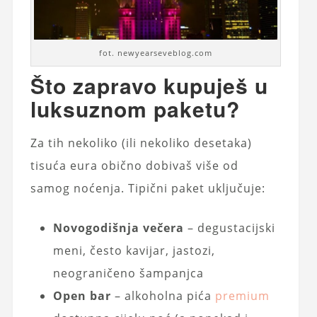
fot. newyearseveblog.com
Što zapravo kupuješ u
luksuznom paketu?
Za tih nekoliko (ili nekoliko desetaka)
tisuća eura obično dobivaš više od
samog noćenja. Tipični paket uključuje:
Novogodišnja večera
– degustacijski
meni, često kavijar, jastozi,
neograničeno šampanjca
Open bar
– alkoholna pića
premium