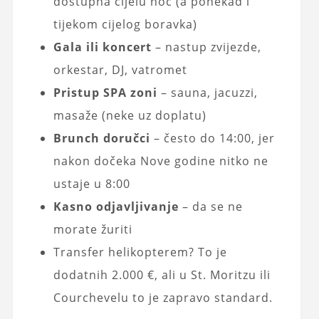
dostupna cijelu noć (a ponekad i
tijekom cijelog boravka)
Gala ili koncert
– nastup zvijezde,
orkestar, DJ, vatromet
Pristup SPA zoni
– sauna, jacuzzi,
masaže (neke uz doplatu)
Brunch doručci
– često do 14:00, jer
nakon dočeka Nove godine nitko ne
ustaje u 8:00
Kasno odjavljivanje
– da se ne
morate žuriti
Transfer helikopterem? To je
dodatnih 2.000 €, ali u St. Moritzu ili
Courchevelu to je zapravo standard.