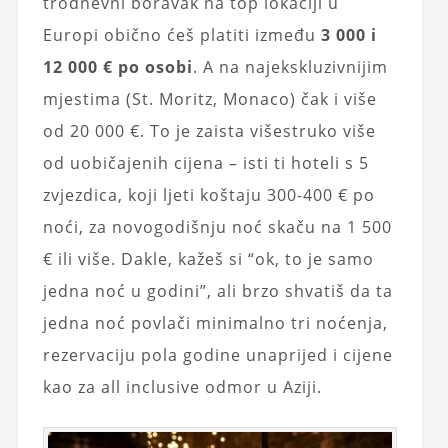
trodnevni boravak na top lokaciji u
Europi obično ćeš platiti između
3 000 i
12 000 € po osobi
. A na najekskluzivnijim
mjestima (St. Moritz, Monaco) čak i više
od 20 000 €. To je zaista višestruko više
od uobičajenih cijena – isti ti hoteli s 5
zvjezdica, koji ljeti koštaju 300-400 € po
noći, za novogodišnju noć skaču na 1 500
€ ili više. Dakle, kažeš si “ok, to je samo
jedna noć u godini”, ali brzo shvatiš da ta
jedna noć povlači minimalno tri noćenja,
rezervaciju pola godine unaprijed i cijene
kao za all inclusive odmor u Aziji.