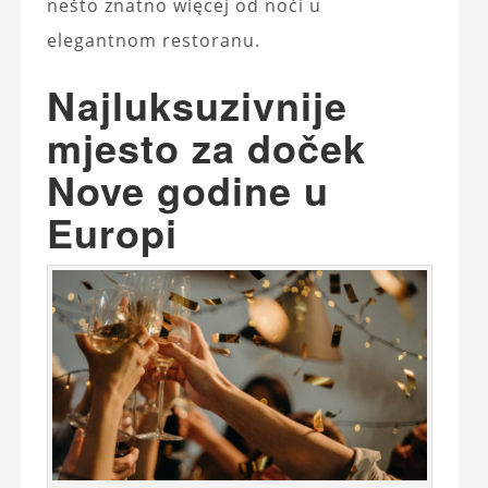
nešto znatno więcej od noći u
elegantnom restoranu.
Najluksuzivnije
mjesto za doček
Nove godine u
Europi