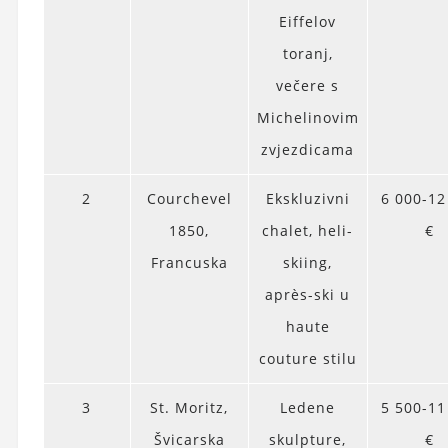
Eiffelov
toranj,
večere s
Michelinovim
zvjezdicama
2
Courchevel
Ekskluzivni
6 000-12
1850,
chalet, heli-
€
Francuska
skiing,
après-ski u
haute
couture stilu
3
St. Moritz,
Ledene
5 500-11
Švicarska
skulpture,
€