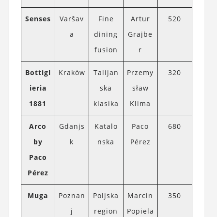
Senses
Varšav
Fine
Artur
520
a
dining
Grajbe
fusion
r
Bottigl
Kraków
Talijan
Przemy
320
ieria
ska
sław
1881
klasika
Klima
Arco
Gdanjs
Katalo
Paco
680
by
k
nska
Pérez
Paco
Pérez
Muga
Poznan
Poljska
Marcin
350
j
region
Popiela