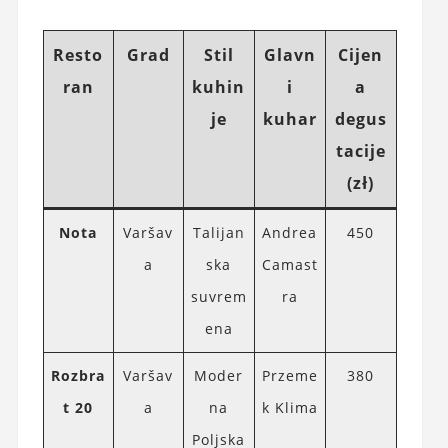
Resto
Grad
Stil
Glavn
Cijen
ran
kuhin
i
a
je
kuhar
degus
tacije
(zł)
Nota
Varšav
Talijan
Andrea
450
a
ska
Camast
suvrem
ra
ena
Rozbra
Varšav
Moder
Przeme
380
t 20
a
na
k Klima
Poljska