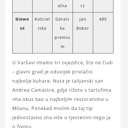
alna
rz
Giewo
Kościel
Górals
Jan
480
nt
isko
ka
Bober
premiu
m
U Varšavi imamo tri zvjezdice, što ne čudi
– glavni grad je oduvijek privlačio
najbolje kuhare. Nuta je talijanski san
Andrea Camastre, gdje rižoto s tartufima
ima okus kao u najboljim restoranima u
Milanu. Ponekad mislim da taj tip
jednostavno zna više o tjestenini nego ja
o životu.