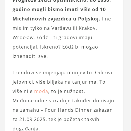
Prognoza zvuči optimistično: do 2030.
godine mogli bismo imati više od 10
Michelinovih zvjezdica u Poljskoj.
I ne
mislim tylko na Varšavu ili Krakov.
Wrocław, Łódź – ti gradovi imaju
potencijal. Iskreno? Łódź bi mogao
iznenaditi sve.
Trendovi se mijenjaju munjevito. Održivi
jelovnici, više biljaka na tanjurima. To
više nije
moda
, to je nužnost.
Međunarodne suradnje također dobivaju
na zamahu – Four Hands Dinner zakazan
za 21.09.2025. tek je početak takvih
događanja.