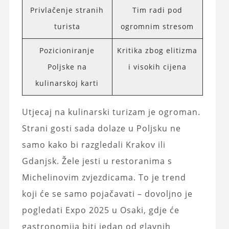
Privlačenje stranih
Tim radi pod
turista
ogromnim stresom
Pozicioniranje
Kritika zbog elitizma
Poljske na
i visokih cijena
kulinarskoj karti
Utjecaj na kulinarski turizam je ogroman.
Strani gosti sada dolaze u Poljsku ne
samo kako bi razgledali Krakov ili
Gdanjsk. Žele jesti u restoranima s
Michelinovim zvjezdicama. To je trend
koji će se samo pojačavati – dovoljno je
pogledati Expo 2025 u Osaki, gdje će
gastronomija biti jedan od glavnih