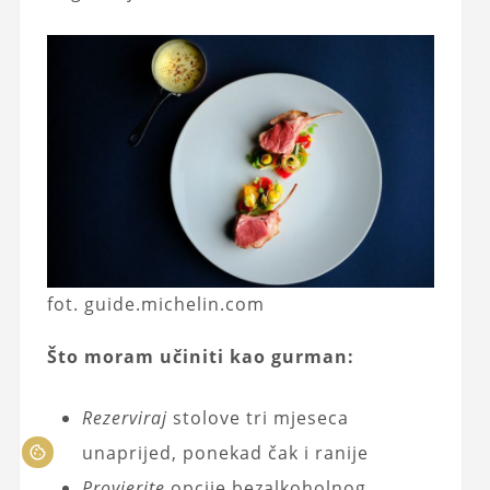
fot. guide.michelin.com
Što moram učiniti kao gurman:
Rezerviraj
stolove tri mjeseca
unaprijed, ponekad čak i ranije
Provjerite
opcije bezalkoholnog