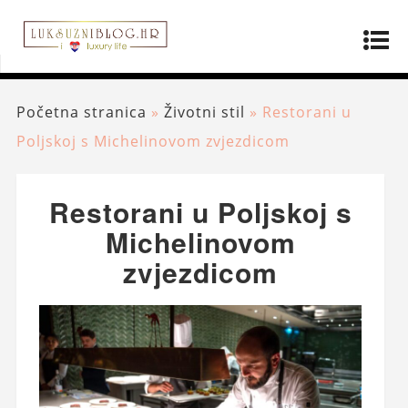
Početna stranica
»
Životni stil
»
Restorani u
Poljskoj s Michelinovom zvjezdicom
Restorani u Poljskoj s
Michelinovom
zvjezdicom