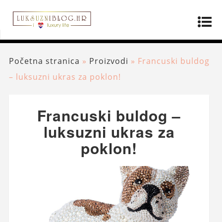
Početna stranica
»
Proizvodi
»
Francuski buldog
– luksuzni ukras za poklon!
Francuski buldog –
luksuzni ukras za
poklon!