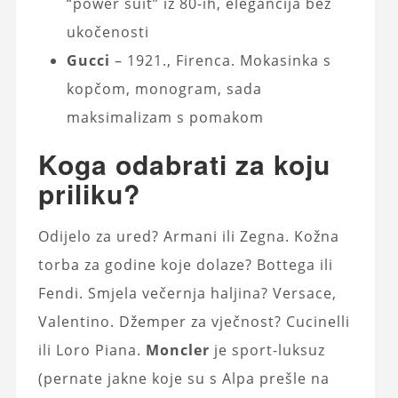
“power suit” iz 80-ih, elegancija bez
ukočenosti
Gucci
– 1921., Firenca. Mokasinka s
kopčom, monogram, sada
maksimalizam s pomakom
Koga odabrati za koju
priliku?
Odijelo za ured? Armani ili Zegna. Kožna
torba za godine koje dolaze? Bottega ili
Fendi. Smjela večernja haljina? Versace,
Valentino. Džemper za vječnost? Cucinelli
ili Loro Piana.
Moncler
je sport-luksuz
(pernate jakne koje su s Alpa prešle na