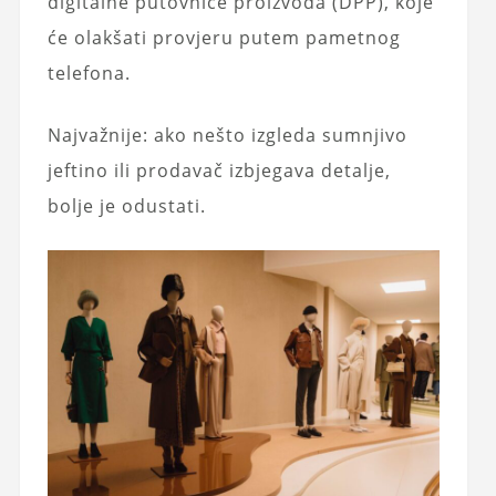
digitalne putovnice proizvoda (DPP), koje
će olakšati provjeru putem pametnog
telefona.
Najvažnije: ako nešto izgleda sumnjivo
jeftino ili prodavač izbjegava detalje,
bolje je odustati.