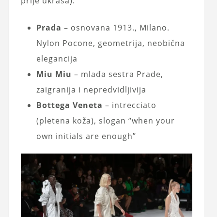
prije ukrasa):
Prada
– osnovana 1913., Milano.
Nylon Pocone, geometrija, neobična
elegancija
Miu Miu
– mlađa sestra Prade,
zaigranija i nepredvidljivija
Bottega Veneta
– intrecciato
(pletena koža), slogan “when your
own initials are enough”