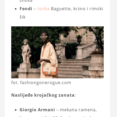
snova
Fendi
–
torba
Baguette, krzno i rimski
šik
fot. fashiongonerogue.com
Naslijeđe krojačkog zanata
:
Giorgio Armani
– mekana ramena,