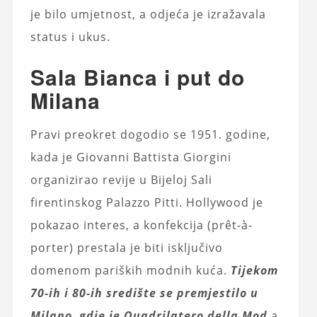
je bilo umjetnost, a odjeća je izražavala
status i ukus.
Sala Bianca i put do
Milana
Pravi preokret dogodio se 1951. godine,
kada je Giovanni Battista Giorgini
organizirao revije u Bijeloj Sali
firentinskog Palazzo Pitti. Hollywood je
pokazao interes, a konfekcija (prêt-à-
porter) prestala je biti isključivo
domenom pariških modnih kuća.
Tijekom
70-ih i 80-ih središte se premjestilo u
Milano, gdje je Quadrilatero della Mod
a