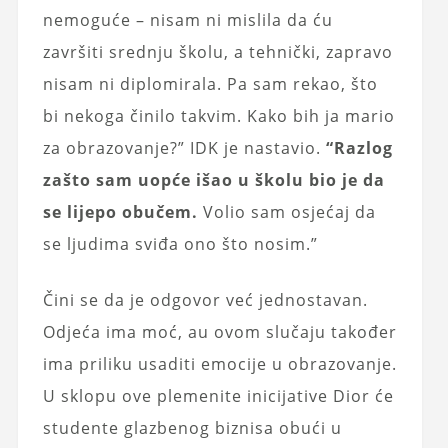
nemoguće – nisam ni mislila da ću
završiti srednju školu, a tehnički, zapravo
nisam ni diplomirala. Pa sam rekao, što
bi nekoga činilo takvim. Kako bih ja mario
za obrazovanje?” IDK je nastavio.
“Razlog
zašto sam uopće išao u školu bio je da
se lijepo obučem.
Volio sam osjećaj da
se ljudima sviđa ono što nosim.”
Čini se da je odgovor već jednostavan.
Odjeća ima moć, au ovom slučaju također
ima priliku usaditi emocije u obrazovanje.
U sklopu ove plemenite inicijative Dior će
studente glazbenog biznisa obući u