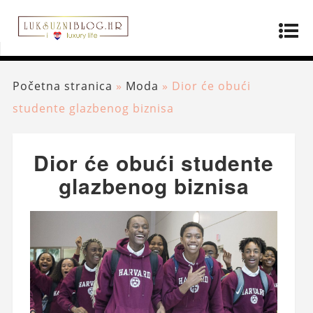
Početna stranica
»
Moda
»
Dior će obući
studente glazbenog biznisa
Dior će obući studente
glazbenog biznisa