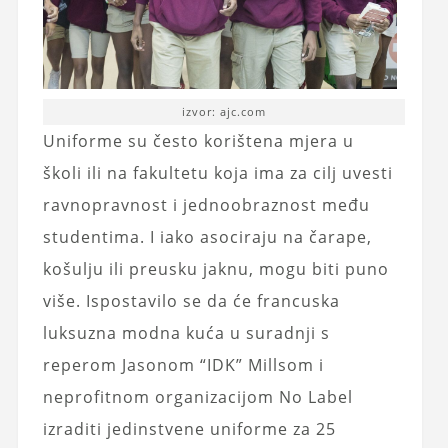
izvor: ajc.com
Uniforme su često korištena mjera u
školi ili na fakultetu koja ima za cilj uvesti
ravnopravnost i jednoobraznost među
studentima. I iako asociraju na čarape,
košulju ili preusku jaknu, mogu biti puno
više. Ispostavilo se da će francuska
luksuzna modna kuća u suradnji s
reperom Jasonom “IDK” Millsom i
neprofitnom organizacijom No Label
izraditi jedinstvene uniforme za 25