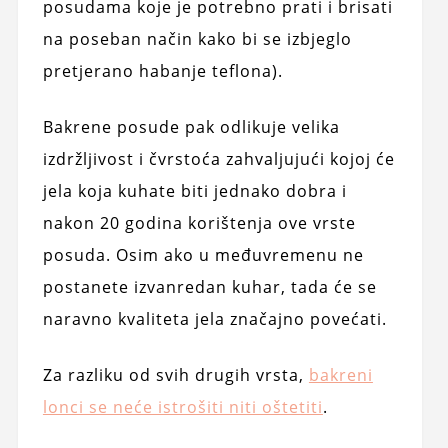
posudama koje je potrebno prati i brisati
na poseban način kako bi se izbjeglo
pretjerano habanje teflona).
Bakrene posude pak odlikuje velika
izdržljivost i čvrstoća zahvaljujući kojoj će
jela koja kuhate biti jednako dobra i
nakon 20 godina korištenja ove vrste
posuda. Osim ako u međuvremenu ne
postanete izvanredan kuhar, tada će se
naravno kvaliteta jela značajno povećati.
Za razliku od svih drugih vrsta,
bakreni
lonci se neće istrošiti niti oštetiti
.