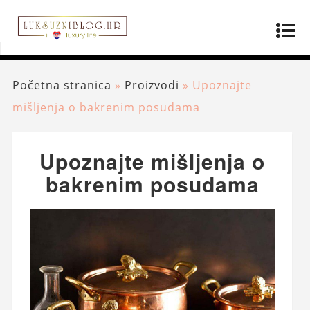
Početna stranica
»
Proizvodi
»
Upoznajte
mišljenja o bakrenim posudama
Upoznajte mišljenja o
bakrenim posudama