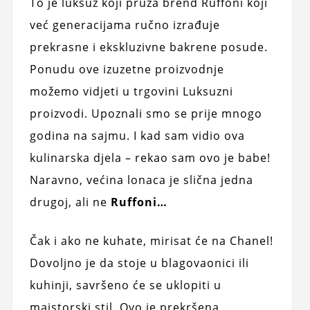
To je luksuz koji pruža brend Ruffoni koji
već generacijama ručno izrađuje
prekrasne i ekskluzivne bakrene posude.
Ponudu ove izuzetne proizvodnje
možemo vidjeti u trgovini Luksuzni
proizvodi. Upoznali smo se prije mnogo
godina na sajmu. I kad sam vidio ova
kulinarska djela – rekao sam ovo je babe!
Naravno, većina lonaca je slična jedna
drugoj, ali ne
Ruffoni…
Čak i ako ne kuhate, mirisat će na Chanel!
Dovoljno je da stoje u blagovaonici ili
kuhinji, savršeno će se uklopiti u
majstorski stil. Ovo je prekršena