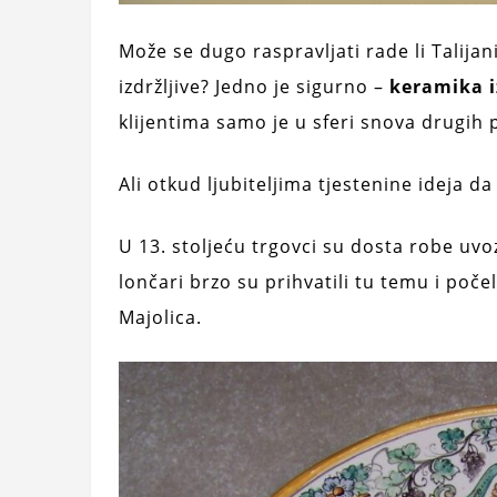
Može se dugo raspravljati rade li Talijani
izdržljive? Jedno je sigurno –
keramika iz
klijentima samo je u sferi snova drugih 
Ali otkud ljubiteljima tjestenine ideja 
U 13. stoljeću trgovci su dosta robe uvoz
lončari brzo su prihvatili tu temu i počeli
Majolica.