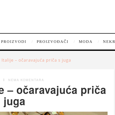
PROIZVODI
PROIZVOĐAČI
MODA
NEKR
 Italije – očaravajuća priča s juga
G
NEMA KOMENTARA
je – očaravajuća priča
 juga