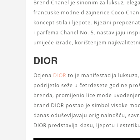
Brend Chanel je sinonim za luksuz, eleg
francuske modne dizajnerice Coco Chane
koncept stila i ljepote. Njezini prepoznat
i parfema Chanel No. 5, nastavljaju inspi
umijeće izrade, korištenjem najkvalitetn
DIOR
Ocjena
DIOR
to je manifestacija luksuza,
podrijetlo seže u četrdesete godine proš
brenda, promijenio lice mode uvođenjem 
brand DIOR postao je simbol visoke mode
danas oduševljavaju originalnošću, savr
DIOR predstavlja klasu, ljepotu i esteti