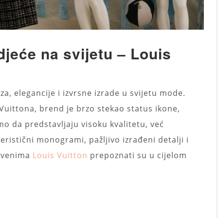
djeće na svijetu – Louis
a, elegancije i izvrsne izrade u svijetu mode.
uittona, brend je brzo stekao status ikone,
o da predstavljaju visoku kvalitetu, već
teristični monogrami, pažljivo izrađeni detalji i
stvenima
Louis Vuitton
prepoznati su u cijelom