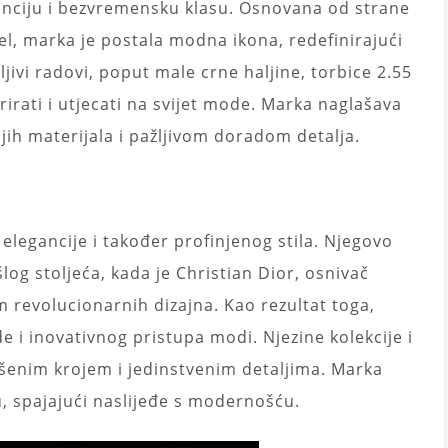
anciju i bezvremensku klasu. Osnovana od strane
l, marka je postala modna ikona, redefinirajući
ljivi radovi, poput male crne haljine, torbice 2.55
rirati i utjecati na svijet mode. Marka naglašava
ijih materijala i pažljivom doradom detalja.
 elegancije i također profinjenog stila. Njegovo
log stoljeća, kada je Christian Dior, osnivač
revolucionarnih dizajna. Kao rezultat toga,
 i inovativnog pristupa modi. Njezine kolekcije i
šenim krojem i jedinstvenim detaljima. Marka
ku, spajajući naslijeđe s modernošću.