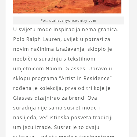
Fot. utahscanyoncountry.com
U svijetu mode inspiracija nema granica.
Polo Ralph Lauren, uvijek u potrazi za
novim načinima izražavanja, sklopio je
neobičnu suradnju s tekstilnom
umjetnicom Naiomi Glasses. Upravo u
sklopu programa “Artist In Residence”
rođena je kolekcija, prva od tri koje je
Glasses dizajnirao za brend. Ova
suradnja nije samo susret mode i
naslijeđa, već istinska posveta tradiciji i
umijeću izrade. Susret je to dvaju
svjetova – svijeta mode s fascinantnom