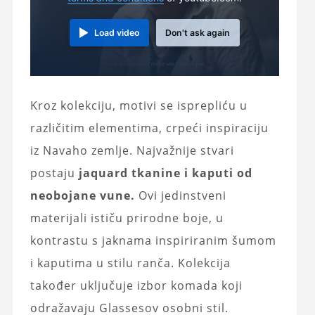
Load video
Don't ask again
Kroz kolekciju, motivi se isprepliću u
različitim elementima, crpeći inspiraciju
iz Navaho zemlje. Najvažnije stvari
postaju
jaquard tkanine i kaputi od
neobojane vune.
Ovi jedinstveni
materijali ističu prirodne boje, u
kontrastu s jaknama inspiriranim šumom
i kaputima u stilu ranča. Kolekcija
također uključuje izbor komada koji
odražavaju Glassesov osobni stil.