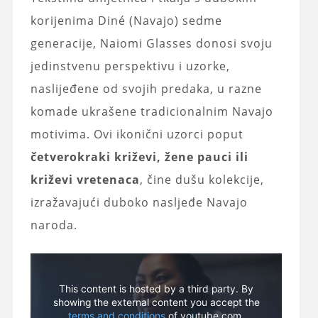
korijenima Diné (Navajo) sedme
generacije, Naiomi Glasses donosi svoju
jedinstvenu perspektivu i uzorke,
naslijeđene od svojih predaka, u razne
komade ukrašene tradicionalnim Navajo
motivima. Ovi ikonični uzorci poput
četverokraki križevi, žene pauci ili
križevi vretenaca
, čine dušu kolekcije,
izražavajući duboko nasljeđe Navajo
naroda.
This content is hosted by a third party. By
showing the external content you accept the
terms and conditions
of youtube.com.