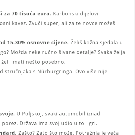
i za 70 tisuća eura.
Karbonski dijelovi
osni kavez. Zvuči super, ali za te novce možeš
 od 15-30% osnovne cijene.
Želiš kožna sjedala u
ogo? Možda neke ručno šivane detalje? Svaka želja
 želi imati nešto posebno.
 stručnjaka s Nürburgringa. Ovo više nije
svoje.
U Poljskoj, svaki automobil iznad
porez. Država ima svoj udio u toj igri.
ndard.
Zašto? Zato što može. Potražnja je veća