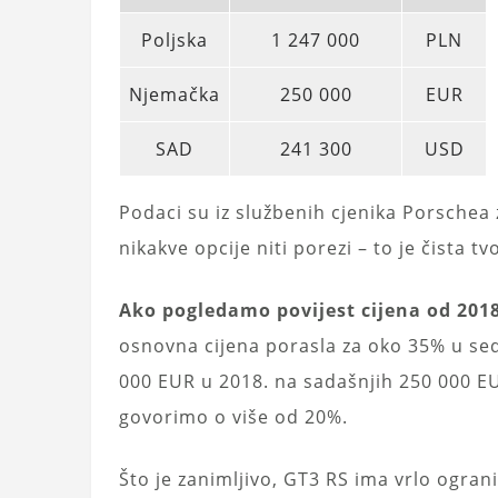
Poljska
1 247 000
PLN
Njemačka
250 000
EUR
SAD
241 300
USD
Podaci su iz službenih cjenika Porschea 
nikakve opcije niti porezi – to je čista tv
Ako pogledamo povijest cijena od 2018.
osnovna cijena porasla za oko 35% u sed
000 EUR u 2018. na sadašnjih 250 000 EUR.
govorimo o više od 20%.
Što je zanimljivo, GT3 RS ima vrlo ogra