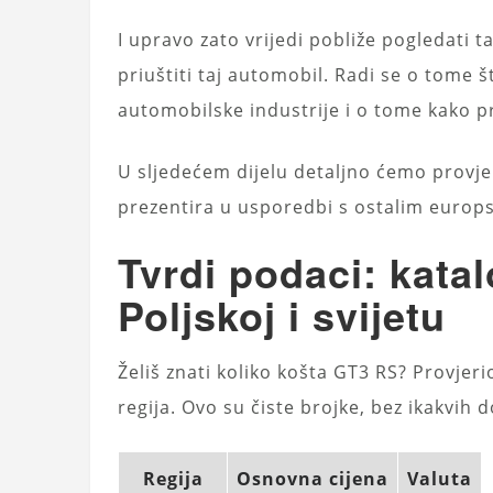
I upravo zato vrijedi pobliže pogledati t
priuštiti taj automobil. Radi se o tome š
automobilske industrije i o tome kako p
U sljedećem dijelu detaljno ćemo provjer
prezentira u usporedbi s ostalim europsk
Tvrdi podaci: kata
Poljskoj i svijetu
Želiš znati koliko košta GT3 RS? Provjer
regija. Ovo su čiste brojke, bez ikakvih 
Regija
Osnovna cijena
Valuta