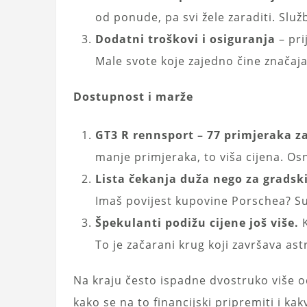
od ponude, pa svi žele zaraditi. Sl
Dodatni troškovi i osiguranja
– pri
Male svote koje zajedno čine značaja
Dostupnost i marže
GT3 R rennsport – 77 primjeraka za c
manje primjeraka, to viša cijena. O
Lista čekanja duža nego za gradski
Imaš povijest kupovine Porschea? S
Špekulanti podižu cijene još više.
K
To je začarani krug koji završava a
Na kraju često ispadne dvostruko više od
kako se na to financijski pripremiti i ka