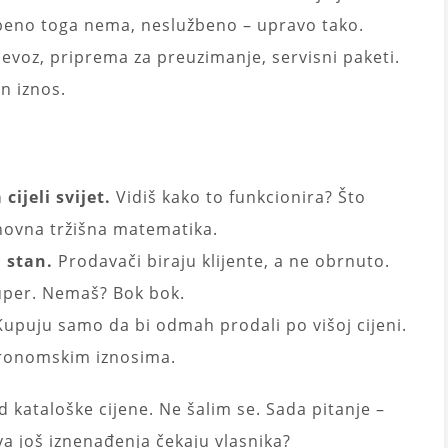
užbeno toga nema, neslužbeno – upravo tako.
jevoz, priprema za preuzimanje, servisni paketi.
n iznos.
ijeli svijet.
Vidiš kako to funkcionira? Što
snovna tržišna matematika.
 stan.
Prodavači biraju klijente, a ne obrnuto.
uper. Nemaš? Bok bok.
upuju samo da bi odmah prodali po višoj cijeni.
stronomskim iznosima.
 kataloške cijene. Ne šalim se. Sada pitanje –
kva još iznenađenja čekaju vlasnika?