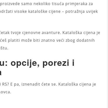
e proizvede samo nekoliko tisuća primjeraka za
 održati visoke kataloške cijene – potražnja uvijek
etak tvoje cjenovne avanture. Kataloška cijena je
 ćeš platiti može biti znatno veći zbog dodatnih
ištu.
: opcije, porezi i
a
3 RS? E pa, iznenadit ćete se. Kataloška cijena je
novca.