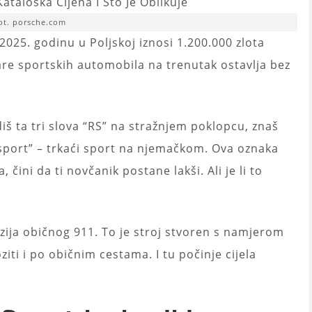
ot. porsche.com
2025. godinu u Poljskoj iznosi 1.200.000 zlota
nare sportskih automobila na trenutak ostavlja bez
iš ta tri slova “RS” na stražnjem poklopcu, znaš
port” – trkaći sport na njemačkom. Ova oznaka
 čini da ti novčanik postane lakši. Ali je li to
rzija običnog 911. To je stroj stvoren s namjerom
iti i po običnim cestama. I tu počinje cijela