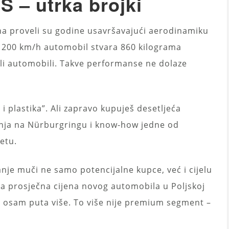
 – utrka brojki
cha proveli su godine usavršavajući aerodinamiku
d 200 km/h automobil stvara 860 kilograma
ali automobili. Takve performanse ne dolaze
i plastika”. Ali zapravo kupuješ desetljeća
ranja na Nürburgringu i know-how jedne od
jetu.
anje muči ne samo potencijalne kupce, već i cijelu
a prosječna cijena novog automobila u Poljskoj
ta osam puta više. To više nije premium segment –