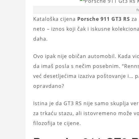
f
Kataloška cijena
Porsche 911 GT3 RS
za 
neto – iznos koji čak i iskusne kolekcio
daha.
Ovo ipak nije običan automobil. Kada vid
da imaš posla s nečim posebnim. “Renns
već desetljećima izaziva poštovanje i… pa,
opravdano?
Istina je da GT3 RS nije samo skuplja ve
za trkaću stazu, ali istovremeno može voz
filozofija te cijene.