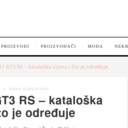
PROIZVODI
PROIZVOĐAČI
MODA
NEKR
1 GT3 RS – kataloška cijena i što je određuje
G
NEMA KOMENTARA
T3 RS – kataloška
što je određuje