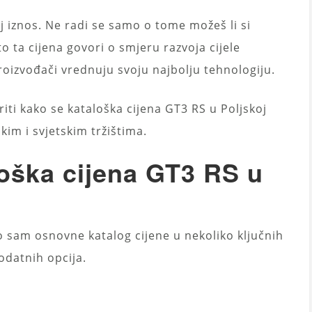
aj iznos. Ne radi se samo o tome možeš li si
to ta cijena govori o smjeru razvoja cijele
roizvođači vrednuju svoju najbolju tehnologiju.
iti kako se kataloška cijena GT3 RS u Poljskoj
im i svjetskim tržištima.
loška cijena GT3 RS u
io sam osnovne katalog cijene u nekoliko ključnih
dodatnih opcija.