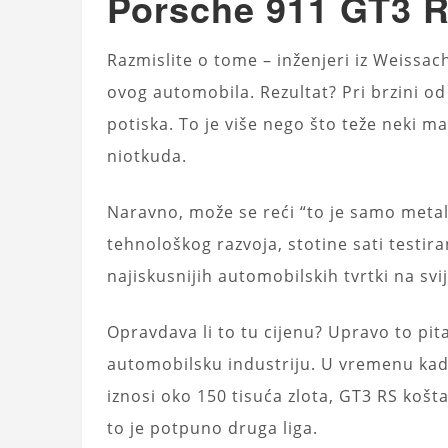
Porsche 911 GT3 RS
Razmislite o tome – inženjeri iz Weissa
ovog automobila. Rezultat? Pri brzini o
potiska. To je više nego što teže neki m
niotkuda.
Naravno, može se reći “to je samo metal 
tehnološkog razvoja, stotine sati testi
najiskusnijih automobilskih tvrtki na svi
Opravdava li to tu cijenu? Upravo to pit
automobilsku industriju. U vremenu kad
iznosi oko 150 tisuća zlota, GT3 RS koš
to je potpuno druga liga.