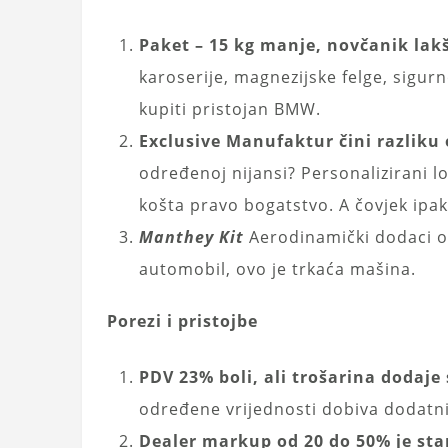
Paket – 15 kg manje, novčanik lakš
karoserije, magnezijske felge, sigurn
kupiti pristojan BMW.
Exclusive Manufaktur čini razliku
određenoj nijansi? Personalizirani l
košta pravo bogatstvo. A čovjek ipak
Manthey Kit
Aerodinamički dodaci od
automobil, ovo je trkaća mašina.
Porezi i pristojbe
PDV 23% boli, ali trošarina dodaje 
određene vrijednosti dobiva dodatni 
Dealer markup od 20 do 50% je sta