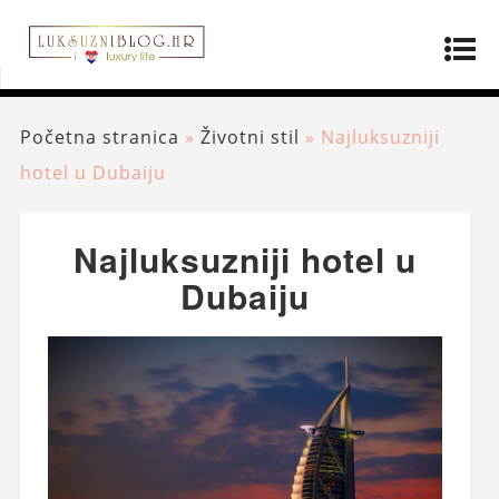
Početna stranica
»
Životni stil
»
Najluksuzniji
hotel u Dubaiju
Najluksuzniji hotel u
Dubaiju