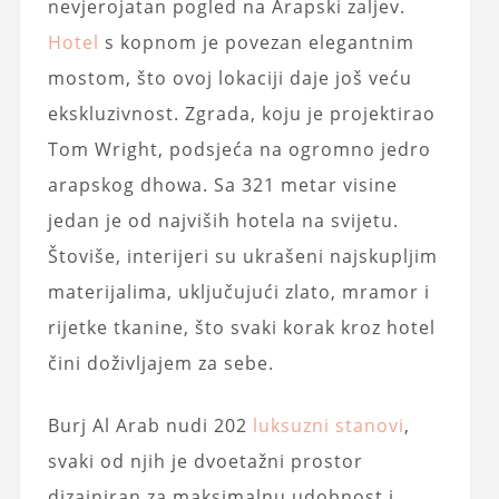
nevjerojatan pogled na Arapski zaljev.
Hotel
s kopnom je povezan elegantnim
mostom, što ovoj lokaciji daje još veću
ekskluzivnost. Zgrada, koju je projektirao
Tom Wright, podsjeća na ogromno jedro
arapskog dhowa. Sa 321 metar visine
jedan je od najviših hotela na svijetu.
Štoviše, interijeri su ukrašeni najskupljim
materijalima, uključujući zlato, mramor i
rijetke tkanine, što svaki korak kroz hotel
čini doživljajem za sebe.
Burj Al Arab nudi 202
luksuzni stanovi
,
svaki od njih je dvoetažni prostor
dizajniran za maksimalnu udobnost i