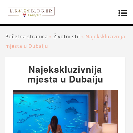
Početna stranica
»
Životni stil
»
Najekskluzivnija
mjesta u Dubaiju
Najekskluzivnija
mjesta u Dubaiju