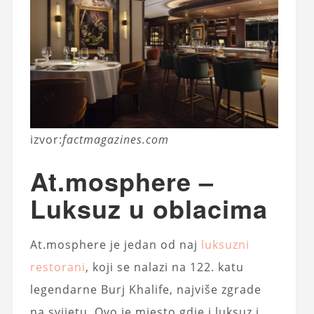
izvor:
factmagazines.com
At.mosphere –
Luksuz u oblacima
At.mosphere je jedan od naj
luksuzni
restorani
, koji se nalazi na 122. katu
legendarne Burj Khalife, najviše zgrade
na svijetu. Ovo je mjesto gdje i luksuz i