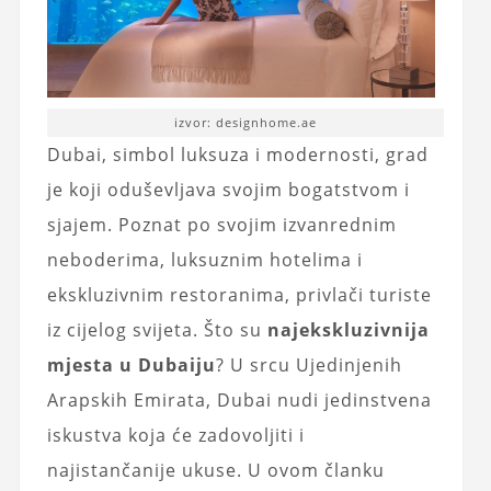
izvor: designhome.ae
Dubai, simbol luksuza i modernosti, grad
je koji oduševljava svojim bogatstvom i
sjajem. Poznat po svojim izvanrednim
neboderima, luksuznim hotelima i
ekskluzivnim restoranima, privlači turiste
iz cijelog svijeta. Što su
najekskluzivnija
mjesta u Dubaiju
? U srcu Ujedinjenih
Arapskih Emirata, Dubai nudi jedinstvena
iskustva koja će zadovoljiti i
najistančanije ukuse. U ovom članku