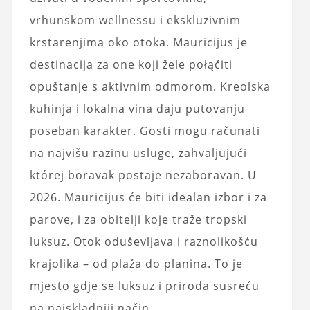
vrhunskom wellnessu i ekskluzivnim
krstarenjima oko otoka. Mauricijus je
destinacija za one koji žele połąčiti
opuštanje s aktivnim odmorom. Kreolska
kuhinja i lokalna vina daju putovanju
poseban karakter. Gosti mogu računati
na najvišu razinu usluge, zahvaljujući
której boravak postaje nezaboravan. U
2026. Mauricijus će biti idealan izbor i za
parove, i za obitelji koje traže tropski
luksuz. Otok oduševljava i raznolikošću
krajolika – od plaža do planina. To je
mjesto gdje se luksuz i priroda susreću
na najskladniji način.