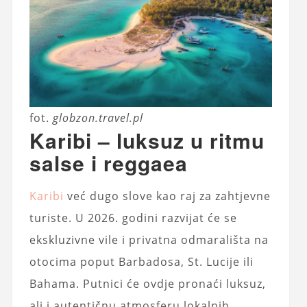
fot.
globzon.travel.pl
Karibi – luksuz u ritmu
salse i reggaea
Karibi
već dugo slove kao raj za zahtjevne
turiste. U 2026. godini razvijat će se
ekskluzivne vile i privatna odmarališta na
otocima poput Barbadosa, St. Lucije ili
Bahama. Putnici će ovdje pronaći luksuz,
ali i autentičnu atmosferu lokalnih