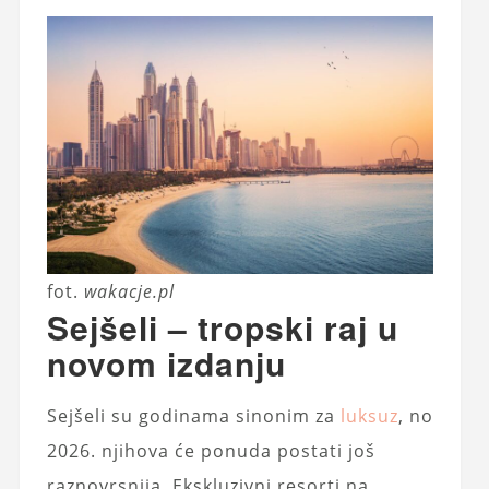
fot.
wakacje.pl
Sejšeli – tropski raj u
novom izdanju
Sejšeli su godinama sinonim za
luksuz
, no
2026. njihova će ponuda postati još
raznovrsnija. Ekskluzivni resorti na