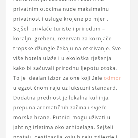
privatnim otocima nude maksimalnu
privatnost i usluge krojene po mjeri.
Sejšeli privlače turiste i prirodom –
koraljni grebeni, rezervati za kornjače i
tropske džungle čekaju na otkrivanje. Sve
više hotela ulaže i u ekološka rješenja
kako bi sačuvali prirodnu ljepotu otoka.
To je idealan izbor za one koji žele
odmor
u egzotičnom raju uz luksuzni standard.
Dodatna prednost je lokalna kuhinja,
prepuna aromatičnih začina i svježe
morske hrane. Putnici mogu uživati u
jahting izletima oko arhipelaga. Sejšeli
postaju destinacija koju biraju zvijezde i