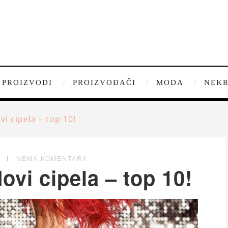
PROIZVODI
PROIZVOĐAČI
MODA
NEKR
i cipela – top 10!
G
NEMA KOMENTARA
vi cipela – top 10!