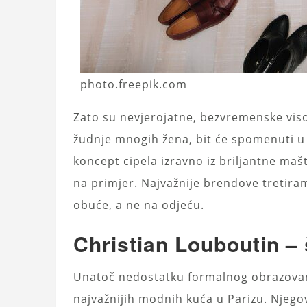
photo.freepik.com
Zato su nevjerojatne, bezvremenske visok
žudnje mnogih žena, bit će spomenuti u 
koncept cipela izravno iz briljantne ma
na primjer. Najvažnije brendove tretira
obuće, a ne na odjeću.
Christian Louboutin –
Unatoč nedostatku formalnog obrazovanja
najvažnijih modnih kuća u Parizu. Njego