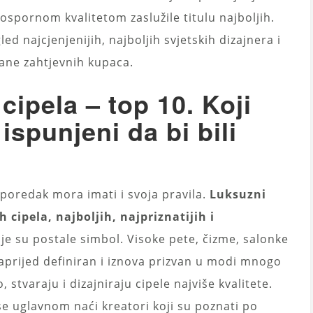
ospornom kvalitetom zaslužile titulu najboljih.
led najcjenjenijih, najboljih svjetskih dizajnera i
rane zahtjevnih kupaca.
cipela – top 10. Koji
 ispunjeni da bi bili
, poredak mora imati i svoja pravila.
Luksuzni
h cipela, najboljih, najpriznatijih i
je su postale simbol. Visoke pete, čizme, salonke
naprijed definiran i iznova prizvan u modi mnogo
 stvaraju i dizajniraju cipele najviše kvalitete.
se uglavnom naći kreatori koji su poznati po