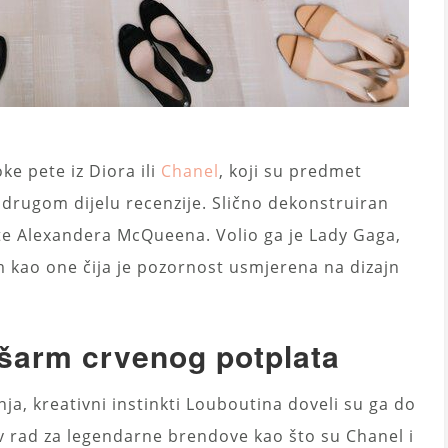
e pete iz Diora ili
Chanel
, koji su predmet
drugom dijelu recenzije. Slično dekonstruiran
šte Alexandera McQueena. Volio ga je Lady Gaga,
m kao one čija je pozornost usmjerena na dizajn
 šarm crvenog potplata
, kreativni instinkti Louboutina doveli su ga do
v rad za legendarne brendove kao što su Chanel i