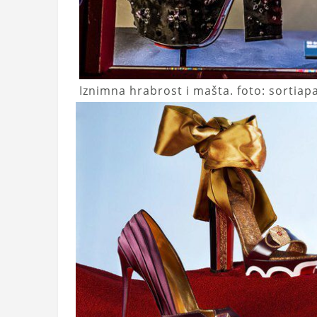
Iznimna hrabrost i mašta. foto: sortiap