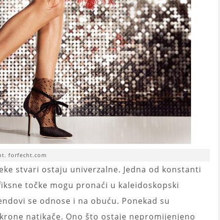
ot. forfecht.com
eke stvari ostaju univerzalne. Jedna od konstanti
se fiksne točke mogu pronaći u kaleidoskopski
endovi se odnose i na obuću. Ponekad su
krone natikače. Ono što ostaje nepromijenjeno