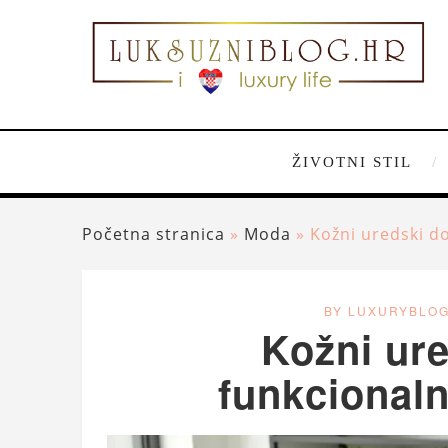
ŽIVOTNI STIL
Početna stranica
»
Moda
»
Kožni uredski do
BY LUXURYBLO
Kožni ure
funkcionalno