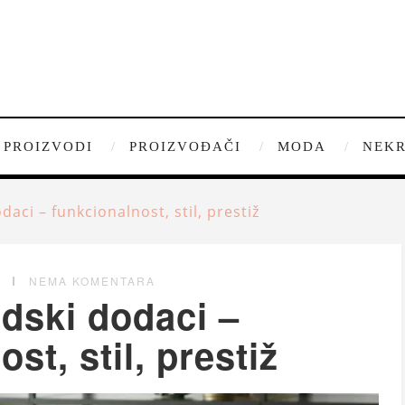
PROIZVODI
PROIZVOĐAČI
MODA
NEKR
daci – funkcionalnost, stil, prestiž
G
NEMA KOMENTARA
dski dodaci –
st, stil, prestiž