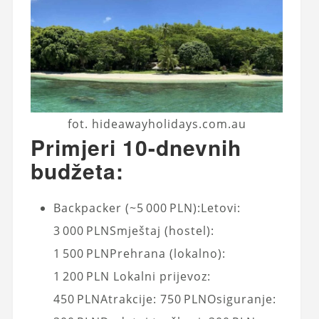
fot. hideawayholidays.com.au
Primjeri 10-dnevnih
budžeta:
Backpacker (~5 000 PLN):Letovi:
3 000 PLNSmještaj (hostel):
1 500 PLNPrehrana (lokalno):
1 200 PLN Lokalni prijevoz:
450 PLNAtrakcije: 750 PLNOsiguranje: