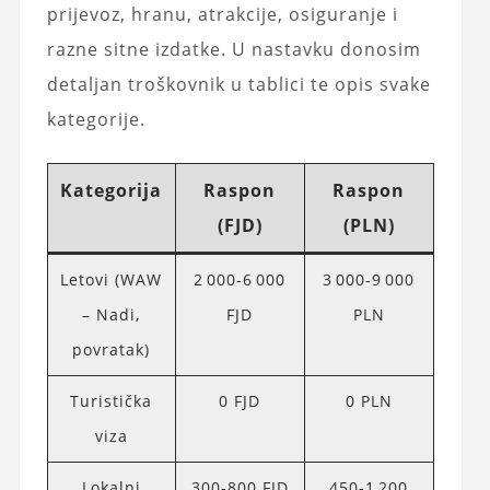
prijevoz, hranu, atrakcije, osiguranje i
razne sitne izdatke. U nastavku donosim
detaljan troškovnik u tablici te opis svake
kategorije.
Kategorija
Raspon
Raspon
(FJD)
(PLN)
Letovi (WAW
2 000-6 000
3 000-9 000
– Nadi,
FJD
PLN
povratak)
Turistička
0 FJD
0 PLN
viza
Lokalni
300-800 FJD
450-1 200