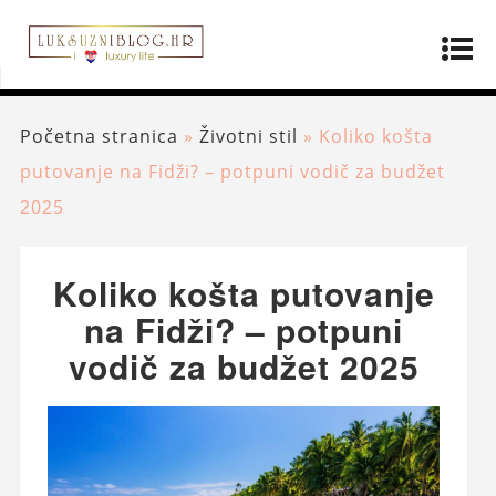
Početna stranica
»
Životni stil
»
Koliko košta
putovanje na Fidži? – potpuni vodič za budžet
2025
Koliko košta putovanje
na Fidži? – potpuni
vodič za budžet 2025