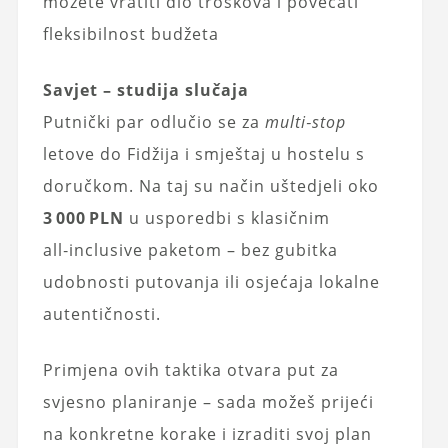
možete vratiti dio troškova i povećati
fleksibilnost budžeta
Savjet – studija slučaja
Putnički par odlučio se za
multi‑stop
letove do Fidžija i smještaj u hostelu s
doručkom. Na taj su način uštedjeli oko
3 000 PLN
u usporedbi s klasičnim
all‑inclusive paketom – bez gubitka
udobnosti putovanja ili osjećaja lokalne
autentičnosti.
Primjena ovih taktika otvara put za
svjesno planiranje – sada možeš prijeći
na konkretne korake i izraditi svoj plan