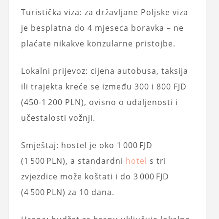
Turistička viza: za državljane Poljske viza
je besplatna do 4 mjeseca boravka – ne
plaćate nikakve konzularne pristojbe.
Lokalni prijevoz: cijena autobusa, taksija
ili trajekta kreće se između 300 i 800 FJD
(450-1 200 PLN), ovisno o udaljenosti i
učestalosti vožnji.
Smještaj: hostel je oko 1 000 FJD
(1 500 PLN), a standardni
hotel
s tri
zvjezdice može koštati i do 3 000 FJD
(4 500 PLN) za 10 dana.