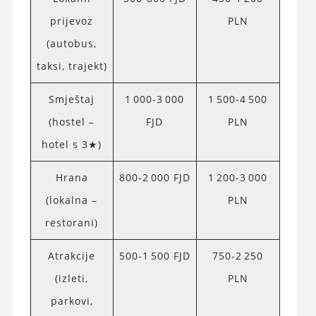
prijevoz
PLN
(autobus,
taksi, trajekt)
Smještaj
1 000-3 000
1 500-4 500
(hostel –
FJD
PLN
hotel s 3★)
Hrana
800-2 000 FJD
1 200-3 000
(lokalna –
PLN
restorani)
Atrakcije
500-1 500 FJD
750-2 250
(izleti,
PLN
parkovi,