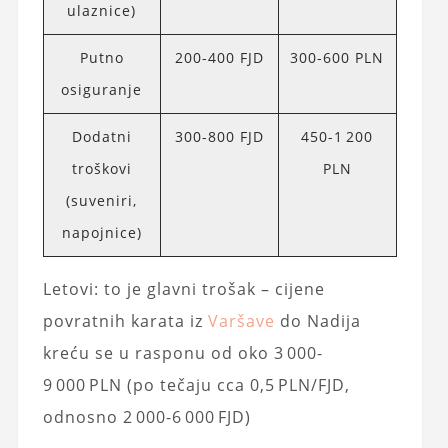
ulaznice)
Putno
200-400 FJD
300-600 PLN
osiguranje
Dodatni
300-800 FJD
450-1 200
troškovi
PLN
(suveniri,
napojnice)
Letovi: to je glavni trošak – cijene
povratnih karata iz
Varšave
do Nadija
kreću se u rasponu od oko 3 000-
9 000 PLN (po tečaju cca 0,5 PLN/FJD,
odnosno 2 000-6 000 FJD)