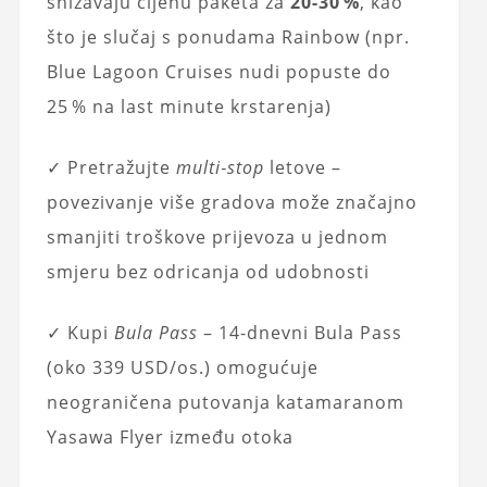
snižavaju cijenu paketa za
20-30 %
, kao
što je slučaj s ponudama Rainbow (npr.
Blue Lagoon Cruises nudi popuste do
25 % na last minute krstarenja)
✓ Pretražujte
multi‑stop
letove –
povezivanje više gradova može značajno
smanjiti troškove prijevoza u jednom
smjeru bez odricanja od udobnosti
✓ Kupi
Bula Pass
– 14-dnevni Bula Pass
(oko 339 USD/os.) omogućuje
neograničena putovanja katamaranom
Yasawa Flyer između otoka