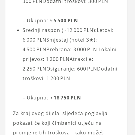
300 PLNDodatni troškovi: 300 PLN
– Ukupno:
≈ 5 500 PLN
Srednji raspon (~12 000 PLN):Letovi:
6 000 PLNSmještaj (hotel 3★):
4 500 PLNPrehrana: 3 000 PLN Lokalni
prijevoz: 1 200 PLNAtrakcije:
2 250 PLNOsiguranje: 600 PLNDodatni
troškovi: 1 200 PLN
– Ukupno:
≈ 18 750 PLN
Za kraj ovog dijela: sljedeća poglavlja
pokazat će koji čimbenici utječu na
promjene tih troškova i kako možeš