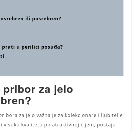
 posrebren ili posrebren?
 prati u perilici posuđa?
ti
i pribor za jelo
ebren?
ibora za jelo važna je za kolekcionare i ljubitelje
i visoku kvalitetu po atraktivnoj cijeni, postaju