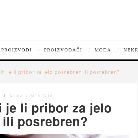
PROIZVODI
PROIZVOĐAČI
MODA
NEKR
ti je li pribor za jelo posrebren ili posrebren?
G
NEMA KOMENTARA
 je li pribor za jelo
ili posrebren?