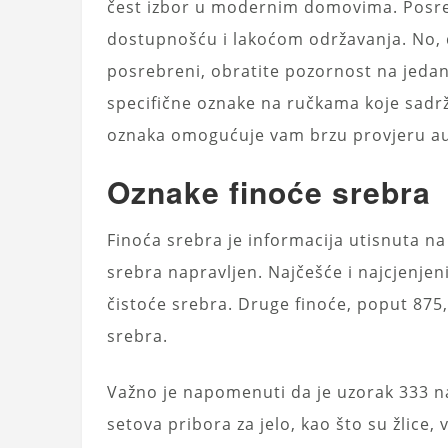
čest izbor u modernim domovima. Posre
dostupnošću i lakoćom održavanja. No, da b
posrebreni, obratite pozornost na jedan 
specifične oznake na ručkama koje sadrž
oznaka omogućuje vam brzu provjeru aute
Oznake finoće srebra
Finoća srebra je informacija utisnuta na 
srebra napravljen. Najčešće i najcjenjeni
čistoće srebra. Druge finoće, poput 875, 
srebra.
Važno je napomenuti da je uzorak 333 na
setova pribora za jelo, kao što su žlice, vi