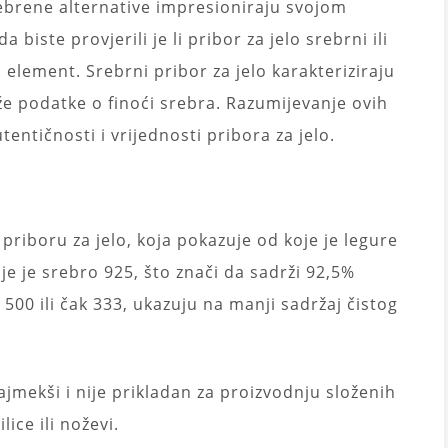
brene alternative impresioniraju svojom
iste provjerili je li pribor za jelo srebrni ili
element. Srebrni pribor za jelo karakteriziraju
e podatke o finoći srebra. Razumijevanje ovih
ntičnosti i vrijednosti pribora za jelo.
priboru za jelo, koja pokazuje od koje je legure
je je srebro 925, što znači da sadrži 92,5%
500 ili čak 333, ukazuju na manji sadržaj čistog
jmekši i nije prikladan za proizvodnju složenih
lice ili noževi.