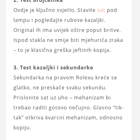
2. Test brojčanika
Ovdje je ključno svjetlo. Stavite
sat
pod
lampu i pogledajte rubove kazaljki.
Original ih ima uvijek oštre poput britve.
Ispod stakla ne smije biti mjehurića zraka
– to je klasična greška jeftinih kopija.
3. Test kazaljki i sekundarke
Sekundarka na pravom Rolexu kreće se
glatko, ne preskače svaku sekundu.
Prislonite sat uz uho – mehanizam bi
trebao raditi gotovo nečujno. Glasno “tik-
tak” otkriva kvarcni mehanizam, odnosno
kopiju.