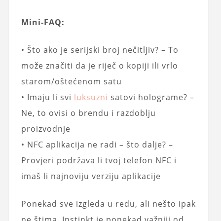
Mini-FAQ:
• Što ako je serijski broj nečitljiv? – To
može značiti da je riječ o kopiji ili vrlo
starom/oštećenom satu
• Imaju li svi
luksuzni
satovi holograme? –
Ne, to ovisi o brendu i razdoblju
proizvodnje
• NFC aplikacija ne radi – što dalje? –
Provjeri podržava li tvoj telefon NFC i
imaš li najnoviju verziju aplikacije
Ponekad sve izgleda u redu, ali nešto ipak
ne štima. Instinkt je ponekad važniji od