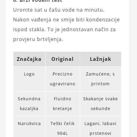
6. Brzi vodeni test
Uronite sat u čašu vode na minutu.
Nakon vađenja ne smije biti kondenzacije
ispod stakla. To je jednostavan način za
provjeru brtvljenja.
Značajka
Original
Lažnjak
Logo
Precizno
Zamućene, s
ugravirano
printom
Sekundna
Fluidno
Skakanje svake
kazaljka
kretanje
sekunde
Narukvica
Teški čelik
Lagani, labavi
904L
prstenovi