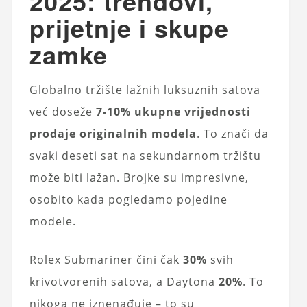
2025: trendovi,
prijetnje i skupe
zamke
Globalno tržište lažnih luksuznih satova
već doseže
7-10% ukupne vrijednosti
prodaje originalnih modela
. To znači da
svaki deseti sat na sekundarnom tržištu
može biti lažan. Brojke su impresivne,
osobito kada pogledamo pojedine
modele.
Rolex Submariner čini čak
30%
svih
krivotvorenih satova, a Daytona
20%
. To
nikoga ne iznenađuje – to su