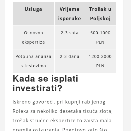
Usluga
Vrijeme
Trošak u
isporuke
Poljskoj
Osnovna
2-3 sata
600-1000
ekspertiza
PLN
Potpuna analiza
2-3 dana
1200-2000
s testovima
PLN
Kada se isplati
investirati?
Iskreno govoreći, pri kupnji rabljenog
Rolexa za nekoliko desetaka tisuća zlota,
trošak stručne ekspertize to zaista mala
premija osiguranja. Pogotovo zato što