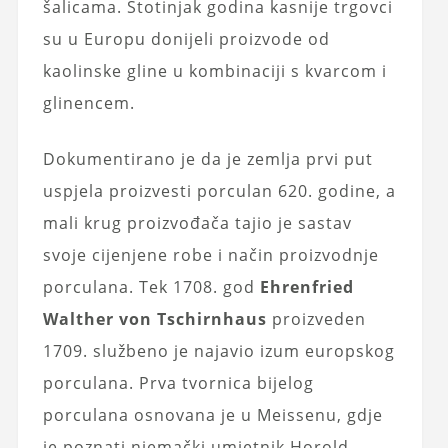
šalicama. Stotinjak godina kasnije trgovci
su u Europu donijeli proizvode od
kaolinske gline u kombinaciji s kvarcom i
glinencem.
Dokumentirano je da je zemlja prvi put
uspjela proizvesti porculan 620. godine, a
mali krug proizvođača tajio je sastav
svoje cijenjene robe i način proizvodnje
porculana. Tek 1708. god
Ehrenfried
Walther von Tschirnhaus
proizveden
1709. službeno je najavio izum europskog
porculana. Prva tvornica bijelog
porculana osnovana je u Meissenu, gdje
je poznati njemački umjetnik Horold