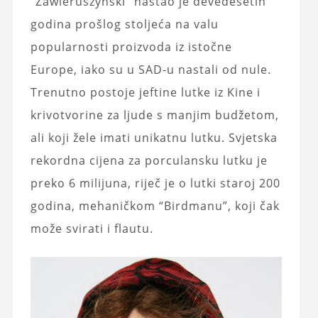
“Zawieruszyński” nastao je devedesetih
godina prošlog stoljeća na valu
popularnosti proizvoda iz istočne
Europe, iako su u SAD-u nastali od nule.
Trenutno postoje jeftine lutke iz Kine i
krivotvorine za ljude s manjim budžetom,
ali koji žele imati unikatnu lutku. Svjetska
rekordna cijena za porculansku lutku je
preko 6 milijuna, riječ je o lutki staroj 200
godina, mehaničkom “Birdmanu”, koji čak
može svirati i flautu.