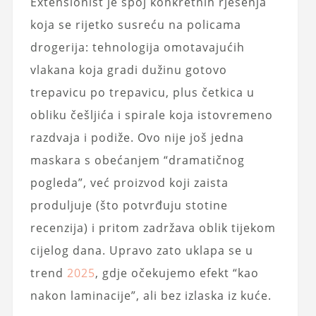
Extensionist je spoj konkretnih rješenja
koja se rijetko susreću na policama
drogerija: tehnologija omotavajućih
vlakana koja gradi dužinu gotovo
trepavicu po trepavicu, plus četkica u
obliku češljića i spirale koja istovremeno
razdvaja i podiže. Ovo nije još jedna
maskara s obećanjem “dramatičnog
pogleda”, već proizvod koji zaista
produljuje (što potvrđuju stotine
recenzija) i pritom zadržava oblik tijekom
cijelog dana. Upravo zato uklapa se u
trend
2025
, gdje očekujemo efekt “kao
nakon laminacije”, ali bez izlaska iz kuće.