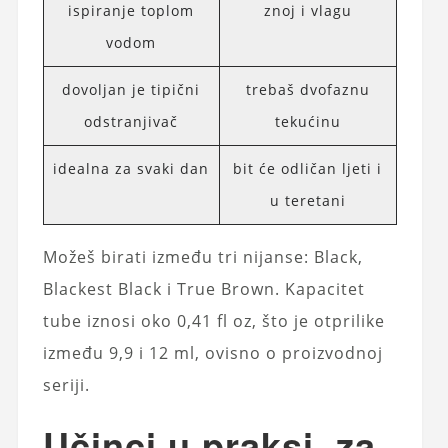
ispiranje toplom
znoj i vlagu
vodom
dovoljan je tipični
trebaš dvofaznu
odstranjivač
tekućinu
idealna za svaki dan
bit će odličan ljeti i
u teretani
Možeš birati između tri nijanse: Black,
Blackest Black i True Brown. Kapacitet
tube iznosi oko 0,41 fl oz, što je otprilike
između 9,9 i 12 ml, ovisno o proizvodnoj
seriji.
Učinci u praksi, za