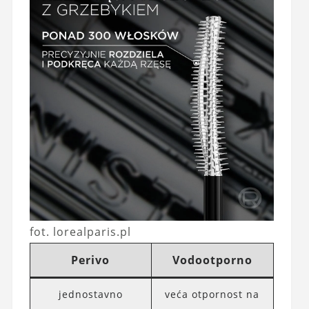
fot. lorealparis.pl
Perivo
Vodootporno
jednostavno
veća otpornost na