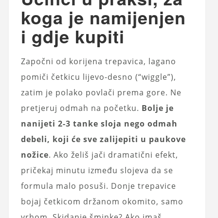
koga je namijenjen
i gdje kupiti
Započni od korijena trepavica, lagano
pomiči četkicu lijevo-desno (“wiggle”),
zatim je polako povlači prema gore. Ne
pretjeruj odmah na početku.
Boljе je
nanijeti 2-3 tanke sloja nego odmah
debeli, koji će sve zalijepiti u paukove
nožice
. Ako želiš jači dramatični efekt,
pričekaj minutu između slojeva da se
formula malo posuši. Donje trepavice
bojaj četkicom držanom okomito, samo
vrhom. Skidanje šminke? Ako imaš