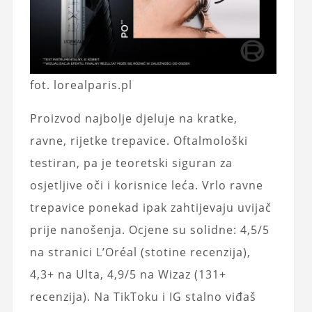
fot. lorealparis.pl
Proizvod najbolje djeluje na kratke,
ravne, rijetke trepavice. Oftalmološki
testiran, pa je teoretski siguran za
osjetljive oči i korisnice leća. Vrlo ravne
trepavice ponekad ipak zahtijevaju uvijač
prije nanošenja. Ocjene su solidne: 4,5/5
na stranici L’Oréal (stotine recenzija),
4,3+ na Ulta, 4,9/5 na Wizaz (131+
recenzija). Na TikToku i IG stalno viđaš