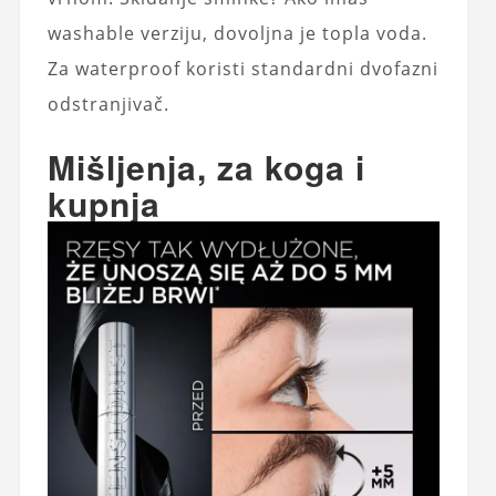
washable verziju, dovoljna je topla voda.
Za waterproof koristi standardni dvofazni
odstranjivač.
Mišljenja, za koga i
kupnja