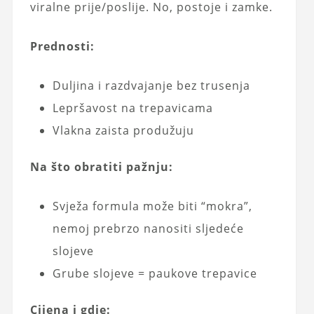
viralne prije/poslije. No, postoje i zamke.
Prednosti:
Duljina i razdvajanje bez trusenja
Lepršavost na trepavicama
Vlakna zaista produžuju
Na što obratiti pažnju:
Svježa formula može biti “mokra”,
nemoj prebrzo nanositi sljedeće
slojeve
Grube slojeve = paukove trepavice
Cijena i gdje: