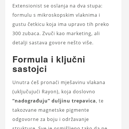
Extensionist se oslanja na dva stupa:
formulu s mikroskopskim vlaknima i
gustu četkicu koja ima upravo tih preko
300 zubaca. Zvuči kao marketing, ali
detalji sastava govore nešto više.
Formula i ključni
sastojci
Unutra ćeš pronaći mješavinu vlakana
(uključujući Rayon), koja doslovno
“nadograđuju” duljinu trepavica
, te
takozvane magnetske pigmente
odgovorne za boju i održavanje
strukture. Sve je osmišljeno tako da ne