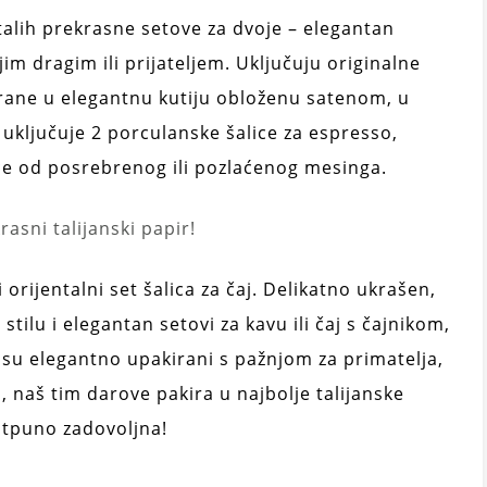
talih prekrasne setove za dvoje – elegantan
jim dragim ili prijateljem. Uključuju originalne
irane u elegantnu kutiju obloženu satenom, u
et uključuje 2 porculanske šalice za espresso,
ice od posrebrenog ili pozlaćenog mesinga.
asni talijanski papir!
 orijentalni set šalica za čaj. Delikatno ukrašen,
tilu i elegantan setovi za kavu ili čaj s čajnikom,
 su elegantno upakirani s pažnjom za primatelja,
, naš tim darove pakira u najbolje talijanske
otpuno zadovoljna!