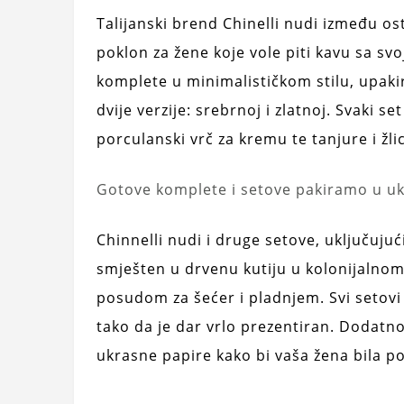
Talijanski brend Chinelli nudi između os
poklon za žene koje vole piti kavu sa svo
komplete u minimalističkom stilu, upak
dvije verzije: srebrnoj i zlatnoj. Svaki s
porculanski vrč za kremu te tanjure i žl
Gotove komplete i setove pakiramo u ukr
Chinnelli nudi i druge setove, uključujući
smješten u drvenu kutiju u kolonijalnom s
posudom za šećer i pladnjem. Svi setovi
tako da je dar vrlo prezentiran. Dodatno
ukrasne papire kako bi vaša žena bila p