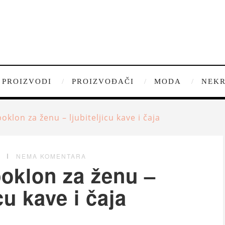
PROIZVODI
PROIZVOĐAČI
MODA
NEKR
oklon za ženu – ljubiteljicu kave i čaja
G
NEMA KOMENTARA
oklon za ženu –
icu kave i čaja