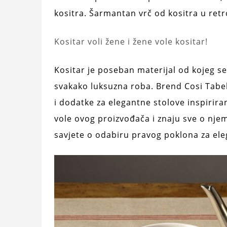
kositra. Šarmantan vrč od kositra u retro
Kositar voli žene i žene vole kositar!
Kositar je poseban materijal od kojeg se
svakako luksuzna roba. Brend Cosi Tabel
i dodatke za elegantne stolove inspirira
vole ovog proizvođača i znaju sve o nj
savjete o odabiru pravog poklona za el