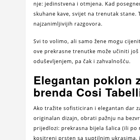
nje: jedinstvena i otmjena. Kad posegne
skuhane kave, svijet na trenutak stane. T
najzanimljivijih razgovora.
Svi to volimo, ali samo žene mogu cijenit
ove prekrasne trenutke može učiniti još l
oduševljenjem, pa čak i zahvalnošću.
Elegantan poklon z
brenda Cosi Tabell
Ako tražite sofisticiran i elegantan dar za
originalan dizajn, obrati pažnju na bezvr
prijedlozi: prekrasna bijela šalica (ili 
kositreni prsten sa suptilnim ukrasima, 