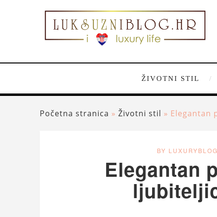
ŽIVOTNI STIL
Početna stranica
»
Životni stil
»
Elegantan p
BY LUXURYBLO
Elegantan p
ljubitelj