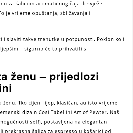
mo za šalicom aromatičnog čaja ili svježe
o je vrijeme opuštanja, zbližavanja i
i i slaviti takve trenutke u potpunosti. Poklon koji
jepšim. I sigurno će to prihvatiti s
a ženu – prijedlozi
ini
 ženu. Tko cijeni lijep, klasičan, au isto vrijeme
emenski dizajn Cosi Tabellini Art of Pewter. Naši
po mogućnosti set!), postavljena na elegantan
ili prekrasna šalica za espresso u košarici od