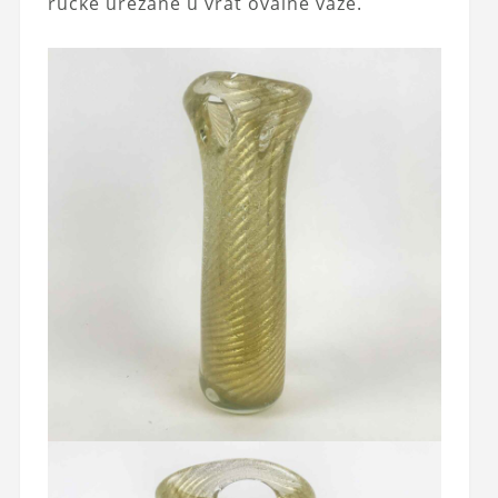
ručke urezane u vrat ovalne vaze.