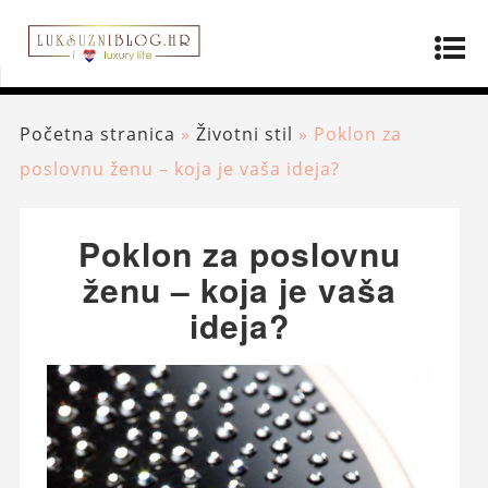
Početna stranica
»
Životni stil
»
Poklon za
poslovnu ženu – koja je vaša ideja?
Poklon za poslovnu
ženu – koja je vaša
ideja?