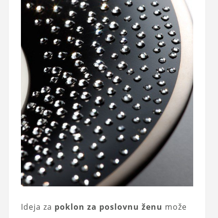
Ideja za
poklon za poslovnu ženu
može