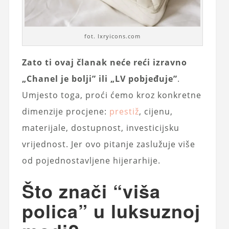
fot. lxryicons.com
Zato ti ovaj članak neće reći izravno
„Chanel je bolji” ili „LV pobjeđuje”
.
Umjesto toga, proći ćemo kroz konkretne
dimenzije procjene:
prestiž
, cijenu,
materijale, dostupnost, investicijsku
vrijednost. Jer ovo pitanje zaslužuje više
od pojednostavljene hijerarhije.
Što znači “viša
polica” u luksuznoj