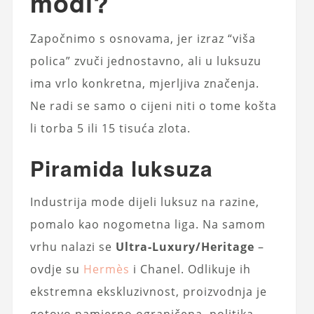
modi?
Započnimo s osnovama, jer izraz “viša
polica” zvuči jednostavno, ali u luksuzu
ima vrlo konkretna, mjerljiva značenja.
Ne radi se samo o cijeni niti o tome košta
li torba 5 ili 15 tisuća zlota.
Piramida luksuza
Industrija mode dijeli luksuz na razine,
pomalo kao nogometna liga. Na samom
vrhu nalazi se
Ultra‑Luxury/Heritage
–
ovdje su
Hermès
i Chanel. Odlikuje ih
ekstremna ekskluzivnost, proizvodnja je
gotovo namjerno ograničena, politika