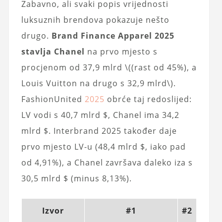
Zabavno, ali svaki popis vrijednosti
luksuznih brendova pokazuje nešto
drugo.
Brand Finance Apparel 2025
stavlja Chanel
na prvo mjesto s
procjenom od 37,9 mlrd \((rast od 45%), a
Louis Vuitton na drugo s 32,9 mlrd\).
FashionUnited
2025
obrće taj redoslijed:
LV vodi s 40,7 mlrd $, Chanel ima 34,2
mlrd $. Interbrand 2025 također daje
prvo mjesto LV-u (48,4 mlrd $, iako pad
od 4,91%), a Chanel završava daleko iza s
30,5 mlrd $ (minus 8,13%).
Izvor
#1
#2