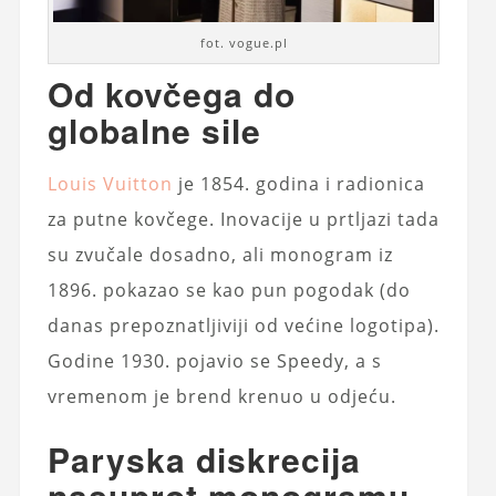
fot. vogue.pl
Od kovčega do
globalne sile
Louis Vuitton
je 1854. godina i radionica
za putne kovčege. Inovacije u prtljazi tada
su zvučale dosadno, ali monogram iz
1896. pokazao se kao pun pogodak (do
danas prepoznatljiviji od većine logotipa).
Godine 1930. pojavio se Speedy, a s
vremenom je brend krenuo u odjeću.
Paryska diskrecija
nasuprot monogramu