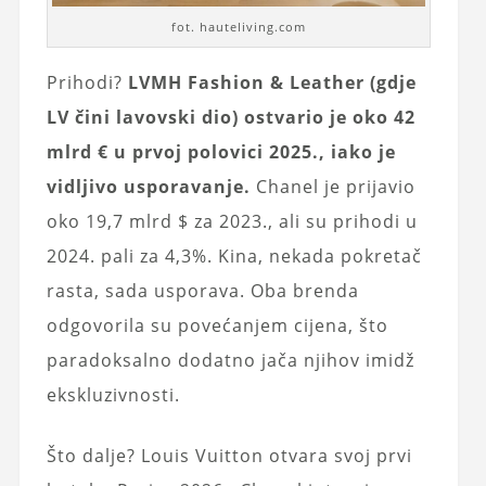
fot. hauteliving.com
Prihodi?
LVMH Fashion & Leather (gdje
LV čini lavovski dio) ostvario je oko 42
mlrd € u prvoj polovici 2025., iako je
vidljivo usporavanje.
Chanel je prijavio
oko 19,7 mlrd $ za 2023., ali su prihodi u
2024. pali za 4,3%. Kina, nekada pokretač
rasta, sada usporava. Oba brenda
odgovorila su povećanjem cijena, što
paradoksalno dodatno jača njihov imidž
ekskluzivnosti.
Što dalje? Louis Vuitton otvara svoj prvi