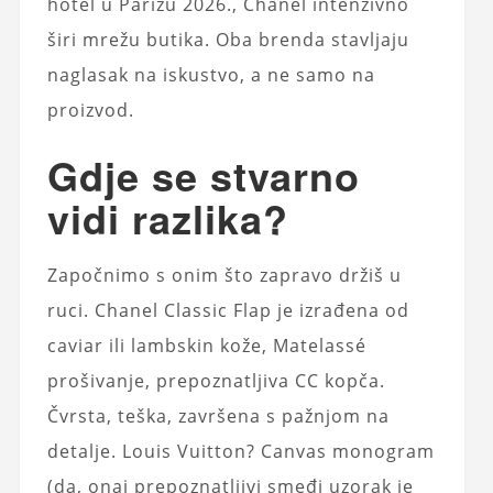
hotel u Parizu 2026., Chanel intenzivno
širi mrežu butika. Oba brenda stavljaju
naglasak na iskustvo, a ne samo na
proizvod.
Gdje se stvarno
vidi razlika?
Započnimo s onim što zapravo držiš u
ruci. Chanel Classic Flap je izrađena od
caviar ili lambskin kože, Matelassé
prošivanje, prepoznatljiva CC kopča.
Čvrsta, teška, završena s pažnjom na
detalje. Louis Vuitton? Canvas monogram
(da, onaj prepoznatljivi smeđi uzorak je