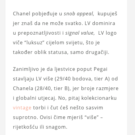
Chanel pobjeđuje u
snob appeal,
kupuješ
jer znaš da ne može svatko. LV dominira
u prepoznatljivosti i
signal value,
LV logo
viče “luksuz” cijelom svijetu, što je
također oblik statusa, samo drugačiji.
Zanimljivo je da ljestvice poput Pegai
stavljaju LV više (29/40 bodova, tier A) od
Chanela (28/40, tier B), jer broje razmjere
i globalni utjecaj. No, pitaj kolekcionarku
vintage
torbi i čut ćeš nešto sasvim
suprotno. Ovisi čime mjeriš “više” –
rijetkošću ili snagom.