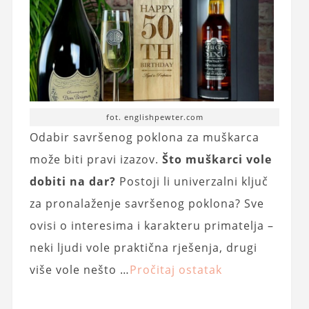
fot. englishpewter.com
Odabir savršenog poklona za muškarca
može biti pravi izazov.
Što muškarci vole
dobiti na dar?
Postoji li univerzalni ključ
za pronalaženje savršenog poklona? Sve
ovisi o interesima i karakteru primatelja –
neki ljudi vole praktična rješenja, drugi
više vole nešto …
Pročitaj ostatak