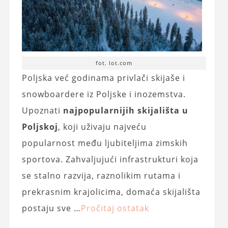
fot. lot.com
Poljska već godinama privlači skijaše i
snowboardere iz Poljske i inozemstva.
Upoznati
najpopularnijih skijališta u
Poljskoj
, koji uživaju najveću
popularnost među ljubiteljima zimskih
sportova. Zahvaljujući infrastrukturi koja
se stalno razvija, raznolikim rutama i
prekrasnim krajolicima, domaća skijališta
postaju sve …
Pročitaj ostatak