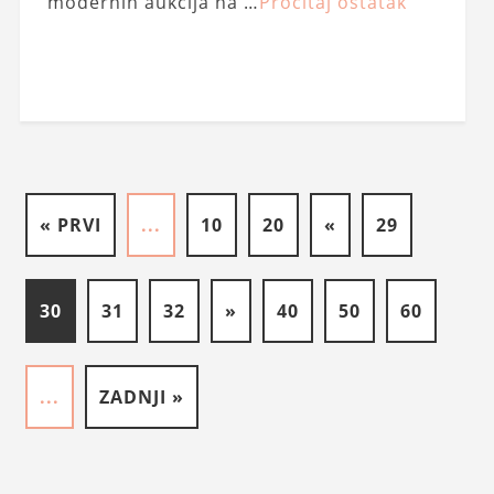
modernih aukcija na …
Pročitaj ostatak
« PRVI
...
10
20
«
29
30
31
32
»
40
50
60
...
ZADNJI »