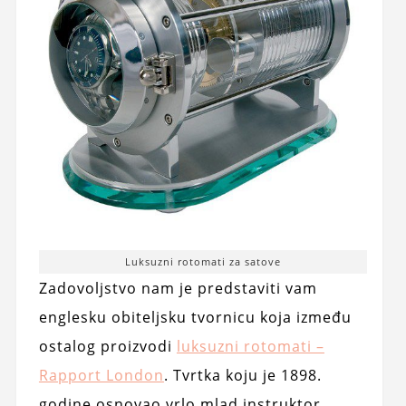
Luksuzni rotomati za satove
Zadovoljstvo nam je predstaviti vam
englesku obiteljsku tvornicu koja između
ostalog proizvodi
luksuzni rotomati –
Rapport London
. Tvrtka koju je 1898.
godine osnovao vrlo mlad instruktor.