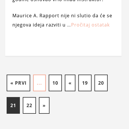
Maurice A. Rapport nije ni slutio da će se
njegova ideja razviti u
…
Pročitaj ostatak
« PRVI
...
10
«
19
20
21
22
»