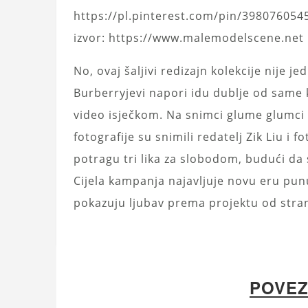
https://pl.pinterest.com/pin/39807605
izvor: https://www.malemodelscene.net
No, ovaj šaljivi redizajn kolekcije nije 
Burberryjevi napori idu dublje od same k
video isječkom. Na snimci glume glumci
fotografije su snimili redatelj Zik Liu i 
potragu tri lika za slobodom, budući da s
Cijela kampanja najavljuje novu eru pun
pokazuju ljubav prema projektu od stran
POVEZ