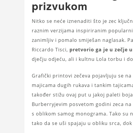
prizvukom
Nitko se neće iznenaditi što je zec ključn
raznim verzijama inspiriranim popularn
zanimljiv i pomalo smiješan naglasak. Pa
Riccardo Tisci,
pretvorio ga je u zečje u
dječju odjeću, ali i kultnu Lola torbu i d
Grafički printovi zečeva pojavljuju se 
majicama dugih rukava i tankim tajicam
također stižu ovaj put u jakoj paleti boj
Burberryjevim posvetom godini zeca na 
s oblikom samog monograma. Tako su nek
tako da se uši spajaju u obliku srca, do