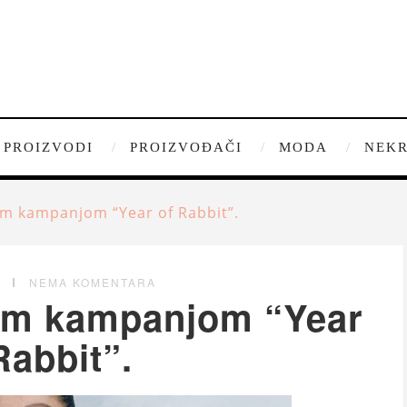
PROIZVODI
PROIZVOĐAČI
MODA
NEKR
m kampanjom “Year of Rabbit”.
G
NEMA KOMENTARA
om kampanjom “Year
Rabbit”.