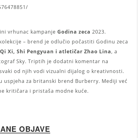
4576478851/
jedini vrhunac kampanje
Godina zeca
2023.
olekcije – brend je odlučio počastiti Godinu zeca
Qi Xi, Shi Pengyuan i atletičar Zhao Lina
, a
fotograf Sky. Triptih je dodatni komentar na
vaki od njih vodi vizualni dijalog o kreativnosti.
u uspjeha za britanski brend Burberry. Mediji već
e kritičara i pristaša modne kuće.
ANE OBJAVE