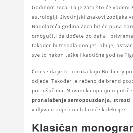
Godinom zeca. To je zato što će vodeni z
astrologiji, životinjski znakovi zodijak
Nadolazeća godina Zeca bit će puna har
omogućiti da dođete do daha i privreme
također bi trebala donijeti obilje, ostvar
sve to nakon teške i kaotične godine Tig
Čini se da je to poruka koju Burberry po
odjeće. Također je rečeno da brend pozdr
potrošačima. Novom kampanjom potiče 
pronalaženje samopouzdanja, strasti i
vidljiva u odjeći nadolazeće kolekcije?
Klasičan monogra