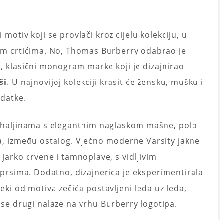
i motiv koji se provlači kroz cijelu kolekciju, u
im crtićima. No, Thomas Burberry odabrao je
, klasični monogram marke koji je dizajnirao
ši
. U najnovijoj kolekciji krasit će žensku, mušku i
odatke.
na haljinama s elegantnim naglaskom mašne, polo
a, između ostalog. Vječno moderne Varsity jakne
a jarko crvene i tamnoplave, s vidljivim
prsima. Dodatno, dizajnerica je eksperimentirala
i od motiva zečića postavljeni leđa uz leđa,
k se drugi nalaze na vrhu Burberry logotipa.