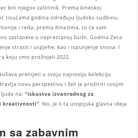
ec biti njegov zaštitnik. Prema kineskoj
a već tisućama godina određuju ljudsku sudbinu.
monije i reda, prema Kinezima, to će vam
no zastanete u neprestanoj žurbi. Godina Zeca
enje strasti i uspjehe, kao i ispunjenje snova. I
ra koju smo proživjeli 2022.
kušava prenijeti u svoju najnoviju kolekciju
avlja novu perspektivu i želi je proširiti svojim
ljude na:
“iskustva izvanrednog za
 kreativnosti”
. No, je li ta utopijska glavna ideja
m sa zabavnim