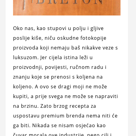
Oko nas, kao stupovi u polju i gljive
poslije kiše, niču oskudne fotokopije
proizvoda koji nemaju baš nikakve veze s
luksuzom. Jer cijela istina leži u
proizvodnji, povijesti, ručnom radu i
znanju koje se prenosi s koljena na
koljeno. A ovo se dragi moji ne može
kupiti, a prije svega ne može se napraviti
na brzinu. Zato brzog recepta za
uspostavu premium brenda nema niti će
ga biti. Nikada se nisam osjećao kao
čuvar morala ove industrije, nego cilj i